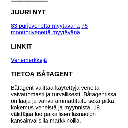
JUURI NYT
83 purjevenettä myytävänä
76
moottorivenettä myytävänä
LINKIT
Venemerkkejä
TIETOA BÅTAGENT
Båtagent välittää käytettyjä veneitä
vaivattomasti ja turvallisesti. Båtagentissa
on laaja ja vahva ammattitaito sekä pitkä
kokemus veneistä ja myynnistä. 18
välittäjää luo paikallisen läsnäolon
kansainvälisillä markkinoilla.