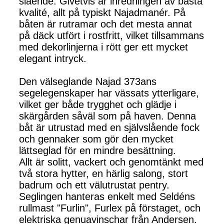
slående. Givetvis är inredningen av bästa
kvalité, allt på typiskt Najadmanér. På
båten är rutramar och det mesta annat
på däck utfört i rostfritt, vilket tillsammans
med dekorlinjerna i rött ger ett mycket
elegant intryck.
Den välseglande Najad 373ans
segelegenskaper har vässats ytterligare,
vilket ger både trygghet och glädje i
skärgården såväl som på haven. Denna
båt är utrustad med en självslående fock
och gennaker som gör den mycket
lättseglad för en mindre besättning.
Allt är solitt, vackert och genomtänkt med
två stora hytter, en härlig salong, stort
badrum och ett välutrustat pentry.
Seglingen hanteras enkelt med Seldéns
rullmast "Furlin", Furlex på förstaget, och
elektriska genuavinschar från Andersen.