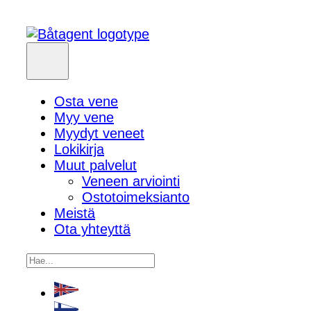
Osta vene
Myy vene
Myydyt veneet
Lokikirja
Muut palvelut
Veneen arviointi
Ostotoimeksianto
Meistä
Ota yhteyttä