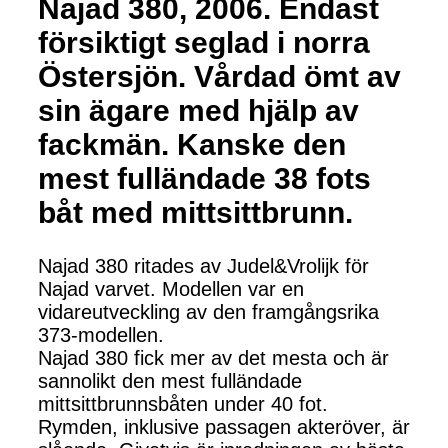
Najad 380, 2006. Endast
försiktigt seglad i norra
Östersjön. Vårdad ömt av
sin ägare med hjälp av
fackmän. Kanske den
mest fulländade 38 fots
båt med mittsittbrunn.
Najad 380 ritades av Judel&Vrolijk för
Najad varvet. Modellen var en
vidareutveckling av den framgångsrika
373-modellen.
Najad 380 fick mer av det mesta och är
sannolikt den mest fulländade
mittsittbrunnsbåten under 40 fot.
Rymden, inklusive passagen akteröver, är