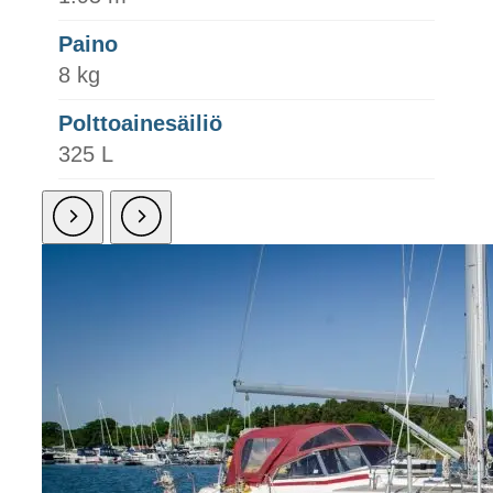
Paino
8 kg
Polttoainesäiliö
325 L