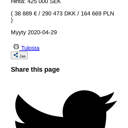
Hinta: 425 000 SEK
( 38 889 €
/
290 473 DKK
/
164 669 PLN
)
Myyty 2020-04-29
Tulosta
Jaa
Share this page