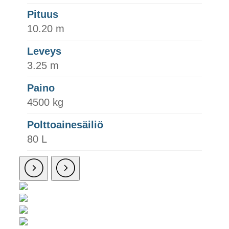
Pituus
10.20 m
Leveys
3.25 m
Paino
4500 kg
Polttoainesäiliö
80 L