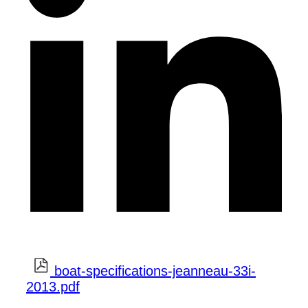
boat-specifications-jeanneau-33i-
2013.pdf