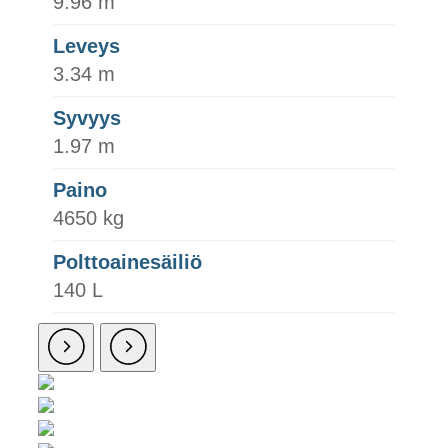
9.96 m
Leveys
3.34 m
Syvyys
1.97 m
Paino
4650 kg
Polttoainesäiliö
140 L