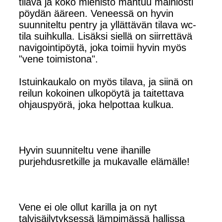
tilava ja koko miehistö mahtuu mainiosti
pöydän ääreen. Veneessä on hyvin
suunniteltu pentry ja yllättävän tilava wc-
tila suihkulla. Lisäksi siellä on siirrettävä
navigointipöytä, joka toimii hyvin myös
"vene toimistona".
Istuinkaukalo on myös tilava, ja siinä on
reilun kokoinen ulkopöytä ja taitettava
ohjauspyörä, joka helpottaa kulkua.
Hyvin suunniteltu vene ihanille
purjehdusretkille ja mukavalle elämälle!
Vene ei ole ollut karilla ja on nyt
talvisäilytyksessä lämpimässä hallissa