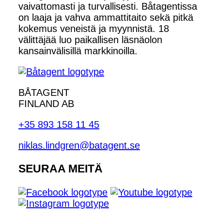
vaivattomasti ja turvallisesti. Båtagentissa
on laaja ja vahva ammattitaito sekä pitkä
kokemus veneistä ja myynnistä. 18
välittäjää luo paikallisen läsnäolon
kansainvälisillä markkinoilla.
BÅTAGENT
FINLAND AB
+35 893 158 11 45
niklas.lindgren@batagent.se
SEURAA MEITÄ