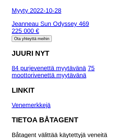
Myyty 2022-10-28
Jeanneau Sun Odyssey 469
225 000 €
Ota yhteyttä meihin
JUURI NYT
84 purjevenettä myytävänä
75
moottorivenettä myytävänä
LINKIT
Venemerkkejä
TIETOA BÅTAGENT
Båtagent välittää käytettyjä veneitä