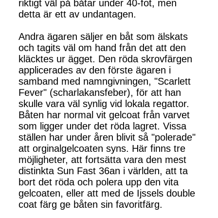
riktigt väl på båtar under 40-fot, men
detta är ett av undantagen.
Andra ägaren säljer en båt som älskats
och tagits väl om hand från det att den
kläcktes ur ägget. Den röda skrovfärgen
applicerades av den förste ägaren i
samband med namngivningen, "Scarlett
Fever" (scharlakansfeber), för att han
skulle vara väl synlig vid lokala regattor.
Båten har normal vit gelcoat från varvet
som ligger under det röda lagret. Vissa
ställen har under åren blivit så "polerade"
att orginalgelcoaten syns. Här finns tre
möjligheter, att fortsätta vara den mest
distinkta Sun Fast 36an i världen, att ta
bort det röda och polera upp den vita
gelcoaten, eller att med de Ijssels double
coat färg ge båten sin favoritfärg.