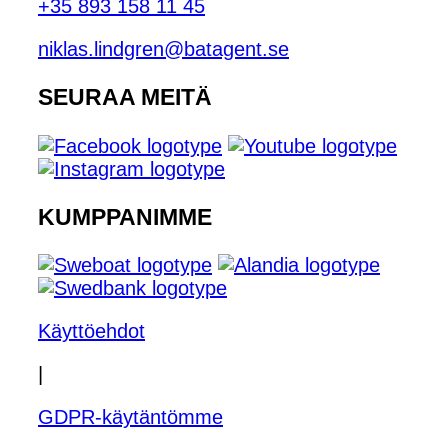
+35 893 158 11 45
niklas.lindgren@batagent.se
SEURAA MEITÄ
KUMPPANIMME
Käyttöehdot
|
GDPR-käytäntömme