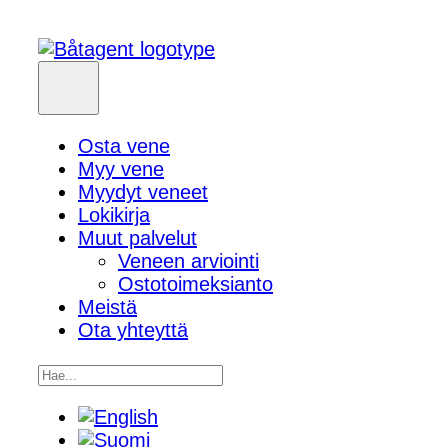
Osta vene
Myy vene
Myydyt veneet
Lokikirja
Muut palvelut
Veneen arviointi
Ostotoimeksianto
Meistä
Ota yhteyttä