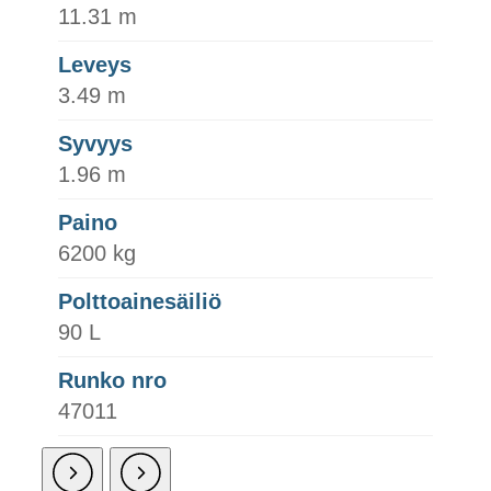
11.31 m
Leveys
3.49 m
Syvyys
1.96 m
Paino
6200 kg
Polttoainesäiliö
90 L
Runko nro
47011