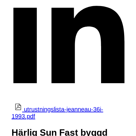
utrustningslista-jeanneau-36i-
1993.pdf
Härlig Sun Fast byggd