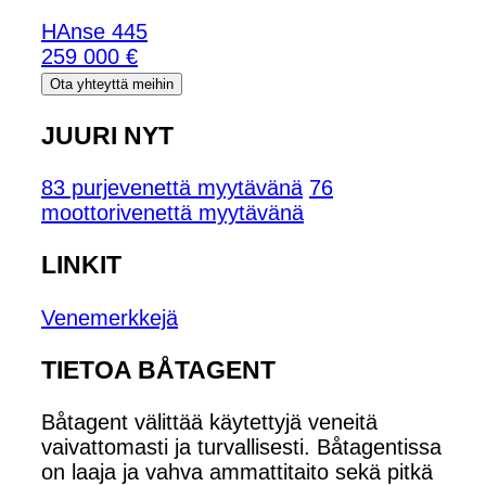
HAnse 445
259 000 €
Ota yhteyttä meihin
JUURI NYT
83 purjevenettä myytävänä
76
moottorivenettä myytävänä
LINKIT
Venemerkkejä
TIETOA BÅTAGENT
Båtagent välittää käytettyjä veneitä
vaivattomasti ja turvallisesti. Båtagentissa
on laaja ja vahva ammattitaito sekä pitkä