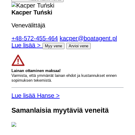
Kacper Tuński
Venevälittäjä
+48-572-455-464
kacper@boatagent.pl
Lue lisää >
Myy vene
Arvioi vene
Lainan ottaminen maksaa!
Varmista, että ymmärrät lainan ehdot ja kustannukset ennen
sopimuksen tekemistä.
Lue lisää Hanse >
Samanlaisia ​​myytäviä veneitä