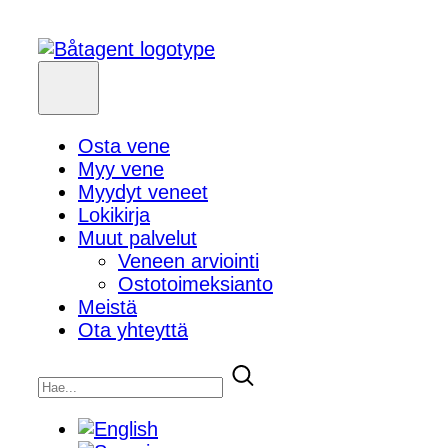
Osta vene
Myy vene
Myydyt veneet
Lokikirja
Muut palvelut
Veneen arviointi
Ostotoimeksianto
Meistä
Ota yhteyttä