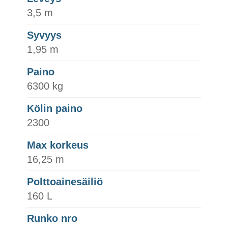
3,5 m
Syvyys
1,95 m
Paino
6300 kg
Kölin paino
2300
Max korkeus
16,25 m
Polttoainesäiliö
160 L
Runko nro