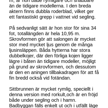
m, är hon både rymligare och snabbare
än de tidigare modellerna. I den breda
aktern finns dubbla roderblad, vilket ger
ett fantastiskt grepp i vattnet vid segling.
På sedvanligt sätt är hon stor för sina 34
fot, totallängden är hela 10,95 m.
Skrovformen gör att salongen är mycket
stor med mycket ljus genom de många
ljusinsläppen. Båda hytterna har stora
dubbelkojer, där den förliga kojen ligger
lägre i båten än tidigare modeller, möjligt
på grund av skrovformen, och dessutom
är den en aningen tillbakadragen för att få
fin bredd också vid fotändan.
Sittbrunnen är mycket rymlig, speciellt i
denna version med rorkult,och är en fröjd
både under segling och i hamn.
Badbyggan fälls enkelt ut och i utfällt läge