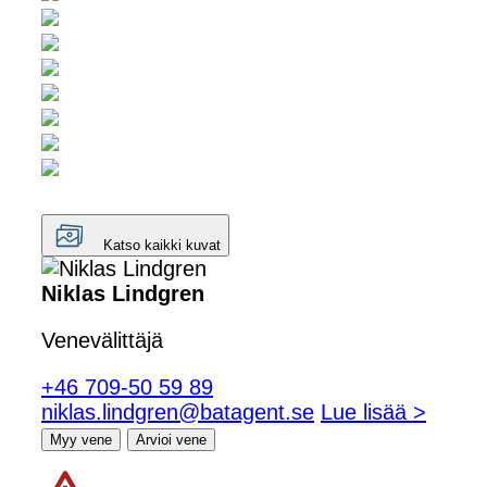
Katso kaikki kuvat
Niklas Lindgren
Venevälittäjä
+46 709-50 59 89
niklas.lindgren@batagent.se
Lue lisää >
Myy vene
Arvioi vene