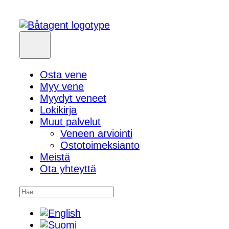
Osta vene
Myy vene
Myydyt veneet
Lokikirja
Muut palvelut
Veneen arviointi
Ostotoimeksianto
Meistä
Ota yhteyttä