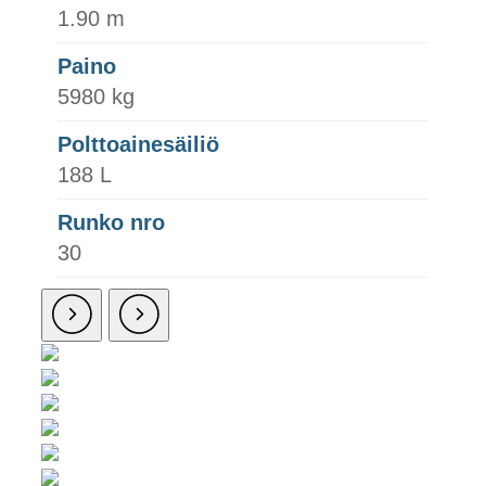
1.90 m
Paino
5980 kg
Polttoainesäiliö
188 L
Runko nro
30