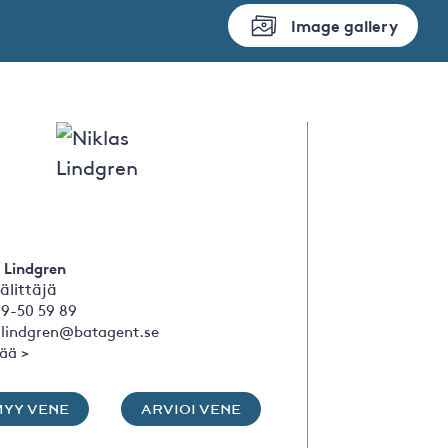
Image gallery
 Lindgren
älittäjä
09-50 59 89
s.lindgren@batagent.se
sää >
MYY VENE
ARVIOI VENE