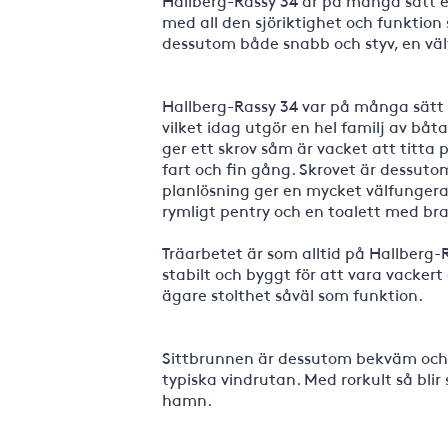
Hallberg-Rassy 34 är på många sätt et
med all den sjöriktighet och funktion
dessutom både snabb och styv, en vä
Hallberg-Rassy 34 var på många sätt 
vilket idag utgör en hel familj av båta
ger ett skrov såm är vacket att titta 
fart och fin gång. Skrovet är dessu
planlösning ger en mycket välfungera
rymligt pentry och en toalett med bra
Träarbetet är som alltid på Hallberg-Ra
stabilt och byggt för att vara vackert
ägare stolthet såväl som funktion.
Sittbrunnen är dessutom bekväm och r
typiska vindrutan. Med rorkult så bli
hamn.