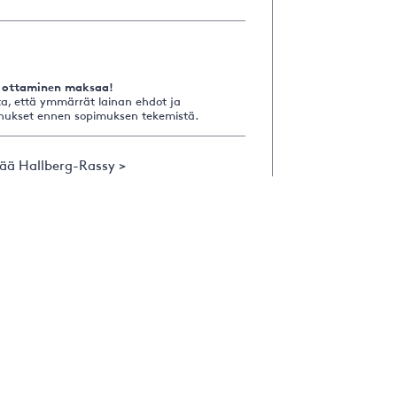
 ottaminen maksaa!
a, että ymmärrät lainan ehdot ja
nukset ennen sopimuksen tekemistä.
sää Hallberg-Rassy >