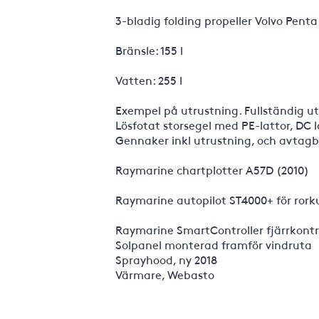
3-bladig folding propeller Volvo Penta 
Bränsle: 155 l
Vatten: 255 l
Exempel på utrustning. Fullständig ut
Lösfotat storsegel med PE-lattor, DC
Gennaker inkl utrustning, och avtagba
Raymarine chartplotter A57D (2010)
Raymarine autopilot ST4000+ för rork
Raymarine SmartController fjärrkontrol
Solpanel monterad framför vindruta
Sprayhood, ny 2018
Värmare, Webasto