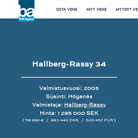
OSTA VENE
MYY VENE
MYYDYT VE
Hallberg-Rassy 34
Valmistusvuosi: 2005
Sijainti: Höganäs
Valmistaja:
Hallberg-Rassy
Hinta: 1 295 000 SEK
( 118 286 €
/
883 443 DKK
/
503 457 PLN )