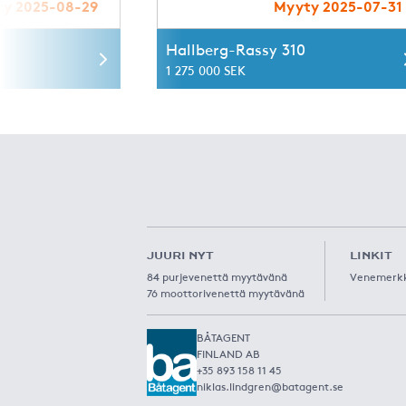
y 2025-08-29
Myyty 2025-07-31
Hallberg-Rassy 310
1 275 000 SEK
JUURI NYT
LINKIT
84 purjevenettä myytävänä
Venemerk
76 moottorivenettä myytävänä
BÅTAGENT
FINLAND AB
+35 893 158 11 45
niklas.lindgren@batagent.se