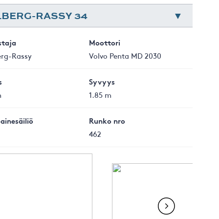
LBERG-RASSY 34
staja
Moottori
erg-Rassy
Volvo Penta MD 2030
s
Syvyys
m
1.85 m
ainesäiliö
Runko nro
462