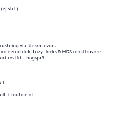
(ej std.)
rustning via länken ovan.
 laminerad duk, Lazy-Jacks & MDS masttravare
rt rostfritt bogspröt
ult
l till autopilot