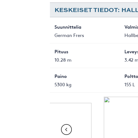
KESKEISET TIEDOT: HAL
Suunnittelia
Valmi
German Frers
Hallb
Pituus
Levey
10.28 m
3.42 
Paino
Poltto
5300 kg
155 L