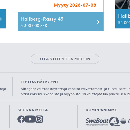
Myyty 2026-07-08
Hall
Hallberg-Rassy 43
55 00
3 300 000 SEK
OTA YHTEYTTÄ MEIHIN
TIETOA BÅTAGENT
kejä
Båtagent välittää käytettyjä veneitä vaivattomasti ja turvallisesti
pitkä kokemus veneistä ja myynnistä. 18 välittäjää luo paikallisen lä
SEURAA MEITÄ
KUMPPANIMME