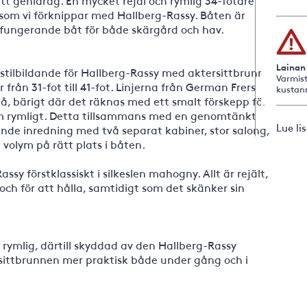
t genidrag. En mycket rejäl och rymlig 34-fotare
 som vi förknippar med Hallberg-Rassy. Båten är
lfungerande båt för både skärgård och hav.
Lainan
stilbildande för Hallberg-Rassy med aktersittbrunn,
Varmist
r från 31-fot till 41-fot. Linjerna från German Frers
kustan
på, bärigt där det räknas med ett smalt förskepp för
tom rymligt. Detta tillsammans med en genomtänkt
Lue li
nde inredning med två separat kabiner, stor salong,
 volym på rätt plats i båten.
ssy förstklassiskt i silkeslen mahogny. Allt är rejält,
 och för att hålla, samtidigt som det skänker sin
ymlig, därtill skyddad av den Hallberg-Rassy
r sittbrunnen mer praktisk både under gång och i