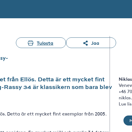
Tulosta
Jaa
ssy-
 från Ellös. Detta är ett mycket fint
Niklas
Venev
g-Rassy 34 är klassikern som bara blev
+46 7
nikla
Lue li
lös. Detta är ett mycket fint exemplar från 2005.