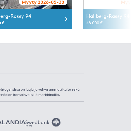
Myyty 2026-05-30
Myy
berg-Rassy 94
Hallberg-Rassy 94 
0 €
48 000 €
. Båtagentissa on laaja ja vahva ammattitaito sekä
snäolon kansainvälisillä markkinoilla.