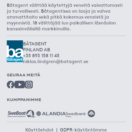
Båtagent välittää käytettyjä veneitä vaivattomasti
ja turvallisesti. Båtagentissa on laaja ja vahva
ammattitaito sekä pitkä kokemus veneistä ja
myynnistä. 18 välittäjää luo paikallisen läsnäolon
kansainvälisillä markkinoilla.
BÅTAGENT
FINLAND AB
+35 893 158 11 45
niklas.lindgren@batagent.se
SEURAA MEITÄ
KUMPPANIMME
Käyttöehdot
|
GDPR-käytäntömme