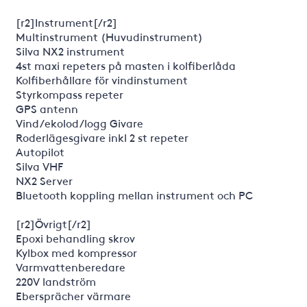
[r2]Instrument[/r2]
Multinstrument (Huvudinstrument)
Silva NX2 instrument
4st maxi repeters på masten i kolfiberlåda
Kolfiberhållare för vindinstument
Styrkompass repeter
GPS antenn
Vind/ekolod/logg Givare
Roderlägesgivare inkl 2 st repeter
Autopilot
Silva VHF
NX2 Server
Bluetooth koppling mellan instrument och PC
[r2]Övrigt[/r2]
Epoxi behandling skrov
Kylbox med kompressor
Varmvattenberedare
220V landström
Ebersprächer värmare