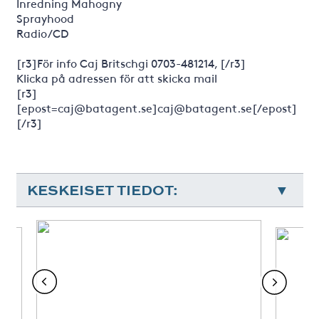
Inredning Mahogny
Sprayhood
Radio/CD
[r3]För info Caj Britschgi 0703-481214, [/r3]
Klicka på adressen för att skicka mail
[r3]
[epost=caj@batagent.se]caj@batagent.se[/epost]
[/r3]
KESKEISET TIEDOT: