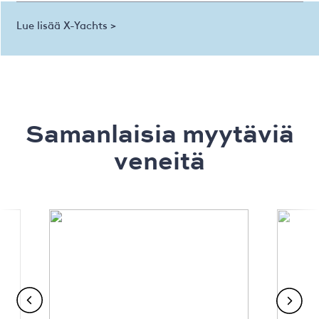
Lue lisää X-Yachts >
Samanlaisia ​​myytäviä
veneitä