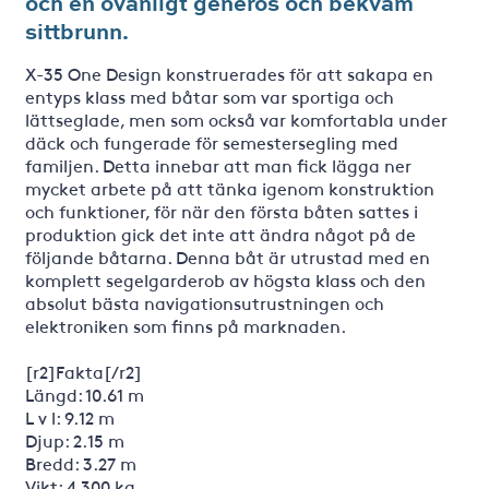
och en ovanligt generös och bekväm
sittbrunn.
X-35 One Design konstruerades för att sakapa en
entyps klass med båtar som var sportiga och
lättseglade, men som också var komfortabla under
däck och fungerade för semestersegling med
familjen. Detta innebar att man fick lägga ner
mycket arbete på att tänka igenom konstruktion
och funktioner, för när den första båten sattes i
produktion gick det inte att ändra något på de
följande båtarna. Denna båt är utrustad med en
komplett segelgarderob av högsta klass och den
absolut bästa navigationsutrustningen och
elektroniken som finns på marknaden.
[r2]Fakta[/r2]
Längd: 10.61 m
L v l: 9.12 m
Djup: 2.15 m
Bredd: 3.27 m
Vikt: 4 300 kg