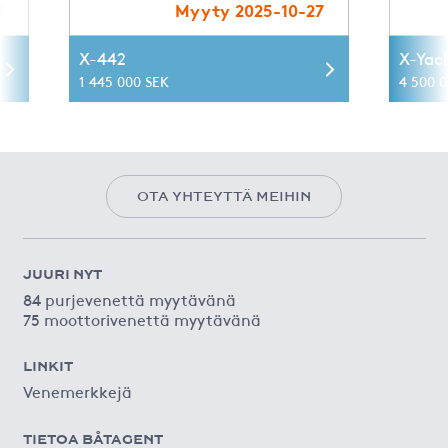
2
Myyty 2025-10-27
X-442
X-Yac
1 445 000 SEK
4 500 
OTA YHTEYTTÄ MEIHIN
JUURI NYT
84 purjevenettä myytävänä
75 moottorivenettä myytävänä
LINKIT
Venemerkkejä
TIETOA BÅTAGENT