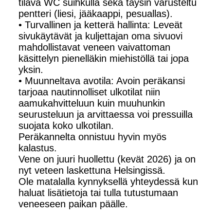
tilava WC suihkulla sekä täysin varusteltu
pentteri (liesi, jääkaappi, pesuallas).
• Turvallinen ja ketterä hallinta: Leveät
sivukäytävät ja kuljettajan oma sivuovi
mahdollistavat veneen vaivattoman
käsittelyn pienelläkin miehistöllä tai jopa
yksin.
• Muunneltava avotila: Avoin peräkansi
tarjoaa nautinnolliset ulkotilat niin
aamukahvitteluun kuin muuhunkin
seurusteluun ja arvittaessa voi pressuilla
suojata koko ulkotilan.
Peräkannelta onnistuu hyvin myös
kalastus.
Vene on juuri huollettu (kevät 2026) ja on
nyt veteen laskettuna Helsingissä.
Ole matalalla kynnyksellä yhteydessä kun
haluat lisätietoja tai tulla tutustumaan
veneeseen paikan päälle.