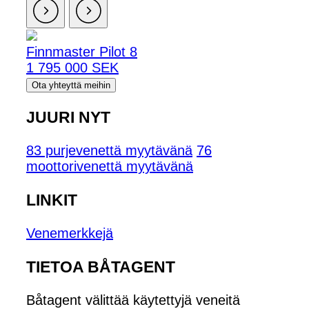
Finnmaster Pilot 8
1 795 000 SEK
Ota yhteyttä meihin
JUURI NYT
83 purjevenettä myytävänä
76
moottorivenettä myytävänä
LINKIT
Venemerkkejä
TIETOA BÅTAGENT
Båtagent välittää käytettyjä veneitä