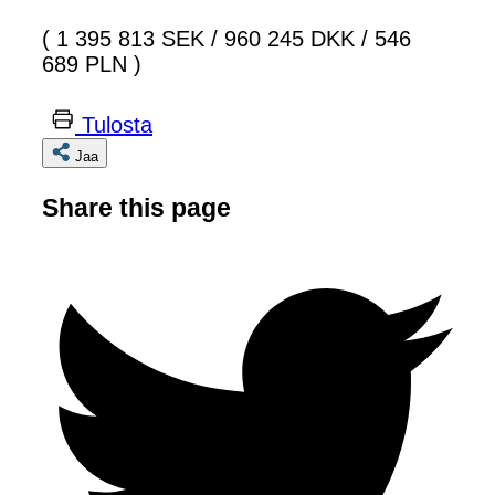
( 1 395 813 SEK
/
960 245 DKK
/
546
689 PLN )
Tulosta
Jaa
Share this page