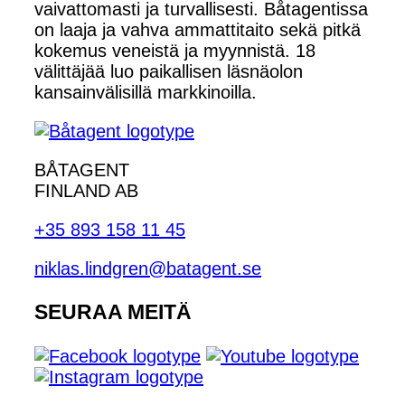
vaivattomasti ja turvallisesti. Båtagentissa
on laaja ja vahva ammattitaito sekä pitkä
kokemus veneistä ja myynnistä. 18
välittäjää luo paikallisen läsnäolon
kansainvälisillä markkinoilla.
BÅTAGENT
FINLAND AB
+35 893 158 11 45
niklas.lindgren@batagent.se
SEURAA MEITÄ