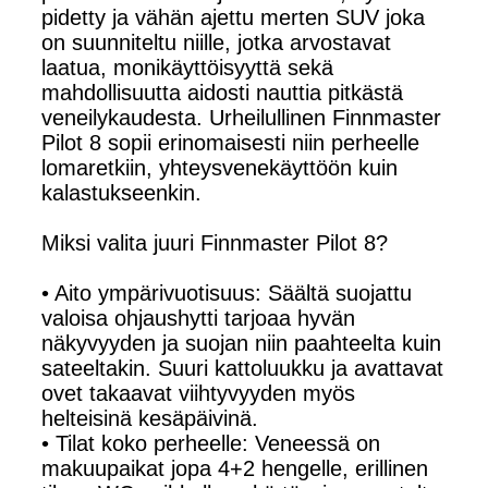
pidetty ja vähän ajettu merten SUV joka
on suunniteltu niille, jotka arvostavat
laatua, monikäyttöisyyttä sekä
mahdollisuutta aidosti nauttia pitkästä
veneilykaudesta. Urheilullinen Finnmaster
Pilot 8 sopii erinomaisesti niin perheelle
lomaretkiin, yhteysvenekäyttöön kuin
kalastukseenkin.
Miksi valita juuri Finnmaster Pilot 8?
• Aito ympärivuotisuus: Säältä suojattu
valoisa ohjaushytti tarjoaa hyvän
näkyvyyden ja suojan niin paahteelta kuin
sateeltakin. Suuri kattoluukku ja avattavat
ovet takaavat viihtyvyyden myös
helteisinä kesäpäivinä.
• Tilat koko perheelle: Veneessä on
makuupaikat jopa 4+2 hengelle, erillinen