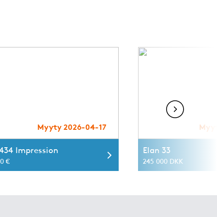
Myyty 2026-04-17
Myyt
 434 Impression
Elan 33
0 €
245 000 DKK