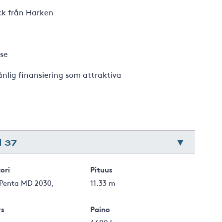
k från Harken
se
nlig finansiering som attraktiva
 37
ori
Pituus
 Penta MD 2030,
11.33 m
s
Paino