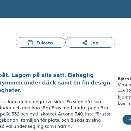
Tulosta
Jaa
båt. Lagom på alla sätt. Behaglig
Björn
utrymmen under däck samt en fin design.
Venev
agheter.
+46 72
bjorn
ss. Inga dolda negativa sidor. En segelbåt som
Lue li
a vindar och den kan jämföras med andra populära
lX-332 och nytillskottet Arcona 340. Inte för stor,
ngsbanan, familjen får plats, och älskas av sina
 så väl under segling som i hamn.