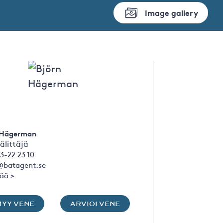
Image gallery
 Hägerman
älittäjä
3-22 23 10
@batagent.se
sää >
MYY VENE
ARVIOI VENE