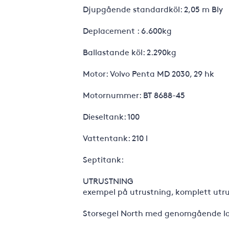
Djupgående standardköl: 2,05 m Bly
Deplacement : 6.600kg
Ballastande köl: 2.290kg
Motor: Volvo Penta MD 2030, 29 hk
Motornummer: BT 8688-45
Dieseltank: 100
Vattentank: 210 l
Septitank:
UTRUSTNING
exempel på utrustning, komplett utrust
Storsegel North med genomgående la