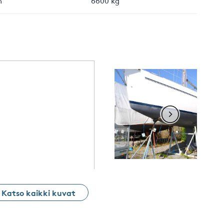
m
6600 kg
Katso kaikki kuvat