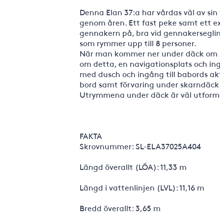
Denna Elan 37:a har vårdas väl av s
genom åren. Ett fast peke samt ett ex
gennakern på, bra vid gennakerseglin
som rymmer upp till 8 personer.
När man kommer ner under däck om st
om detta, en navigationsplats och ing
med dusch och ingång till babords aktr
bord samt förvaring under skarndäck 
Utrymmena under däck är väl utform
FAKTA
Skrovnummer: SL-ELA37025A404
Längd överallt (LÖA): 11,33 m
Längd i vattenlinjen (LVL): 11,16 m
Bredd överallt: 3,65 m