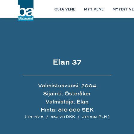
OSTA VENE
MYY VENE
MYYDYT VE
Elan 37
Valmistusvuosi: 2004
Sijainti: Österåker
Valmistaja:
Elan
Hinta: 810 000 SEK
( 74 147 €
/
553 711 DKK
/
314 582 PLN )