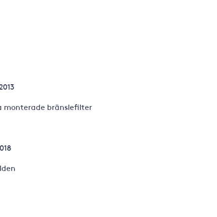
2013
a monterade bränslefilter
2018
lden