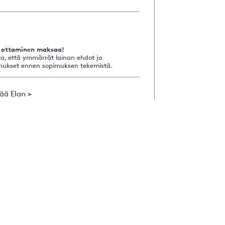
 ottaminen maksaa!
a, että ymmärrät lainan ehdot ja
nukset ennen sopimuksen tekemistä.
sää Elan >