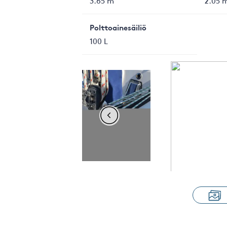
3.65 m
2.05 
Polttoainesäiliö
100 L