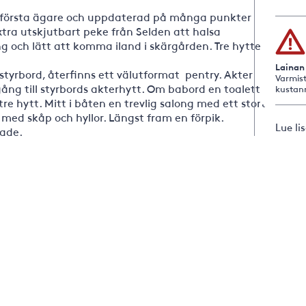
in första ägare och uppdaterad på många punkter
tra utskjutbart peke från Selden att halsa
g och lätt att komma iland i skärgården. Tre hytter
Lainan
yrbord, återfinns ett välutformat pentry. Akter
Varmist
ång till styrbords akterhytt. Om babord en toalett
kustan
e hytt. Mitt i båten en trevlig salong med ett stort
med skåp och hyllor. Längst fram en förpik.
Lue li
ade.