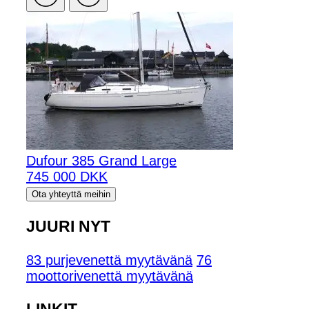
Dufour 385 Grand Large
745 000 DKK
Ota yhteyttä meihin
JUURI NYT
83 purjevenettä myytävänä
76
moottorivenettä myytävänä