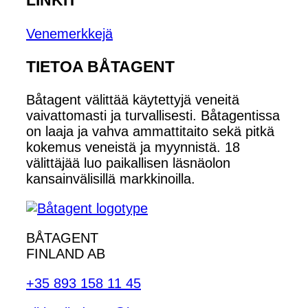
LINKIT
Venemerkkejä
TIETOA BÅTAGENT
Båtagent välittää käytettyjä veneitä
vaivattomasti ja turvallisesti. Båtagentissa
on laaja ja vahva ammattitaito sekä pitkä
kokemus veneistä ja myynnistä. 18
välittäjää luo paikallisen läsnäolon
kansainvälisillä markkinoilla.
BÅTAGENT
FINLAND AB
+35 893 158 11 45