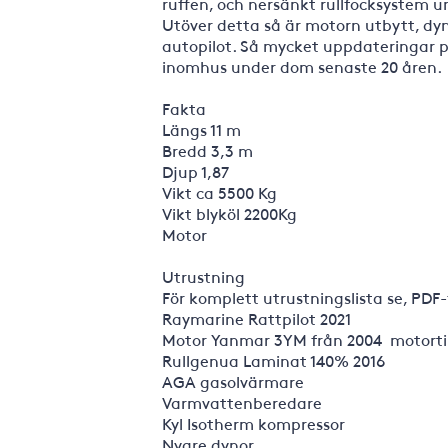
ruffen, och nersänkt rullfocksystem 
Utöver detta så är motorn utbytt, dy
autopilot. Så mycket uppdateringar på
inomhus under dom senaste 20 åren.
Fakta
Längs 11 m
Bredd 3,3 m
Djup 1,87
Vikt ca 5500 Kg
Vikt blyköl 2200Kg
Motor
Utrustning
För komplett utrustningslista se, PDF
Raymarine Rattpilot 2021
Motor Yanmar 3YM från 2004 motort
Rullgenua Laminat 140% 2016
AGA gasolvärmare
Varmvattenberedare
Kyl Isotherm kompressor
Nyare dynor