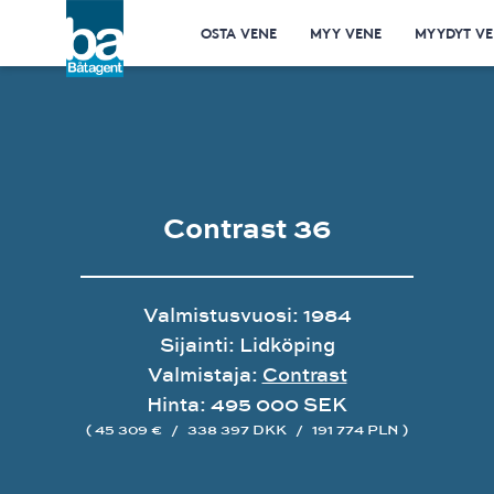
OSTA VENE
MYY VENE
MYYDYT VE
Contrast 36
Valmistusvuosi: 1984
Sijainti: Lidköping
Valmistaja:
Contrast
Hinta: 495 000 SEK
( 45 309 €
/
338 397 DKK
/
191 774 PLN )