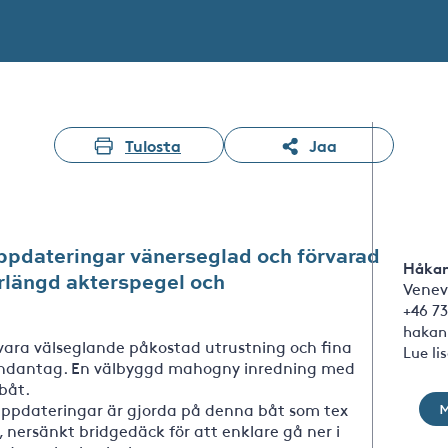
Tulosta
Jaa
uppdateringar vänerseglad och förvarad
Håkan
rlängd akterspegel och
Venev
+46 73
hakan
vara välseglande påkostad utrustning och fina
Lue li
 undantag. En välbyggd mahogny inredning med
båt.
uppdateringar är gjorda på denna båt som tex
nersänkt bridgedäck för att enklare gå ner i