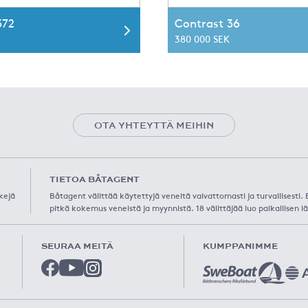
372
Contrast 36
380 000 SEK
OTA YHTEYTTÄ MEIHIN
TIETOA BÅTAGENT
kejä
Båtagent välittää käytettyjä veneitä vaivattomasti ja turvallisesti
pitkä kokemus veneistä ja myynnistä. 18 välittäjää luo paikallisen lä
SEURAA MEITÄ
KUMPPANIMME