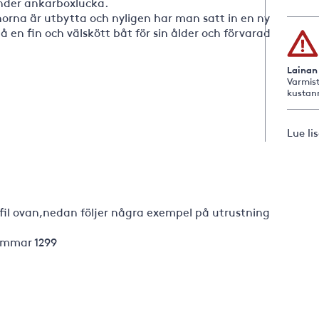
under ankarboxlucka.
norna är utbytta och nyligen har man satt in en ny
 en fin och välskött båt för sin ålder och förvarad
Lainan
Varmist
kustan
Lue li
-fil ovan,nedan följer några exempel på utrustning
immar 1299