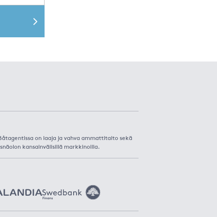
. Båtagentissa on laaja ja vahva ammattitaito sekä
snäolon kansainvälisillä markkinoilla.