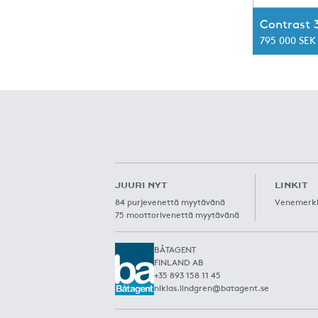
Contrast 
795 000 SEK
JUURI NYT
LINKIT
84 purjevenettä myytävänä
Venemerk
75 moottorivenettä myytävänä
BÅTAGENT
FINLAND AB
+35 893 158 11 45
niklas.lindgren@batagent.se