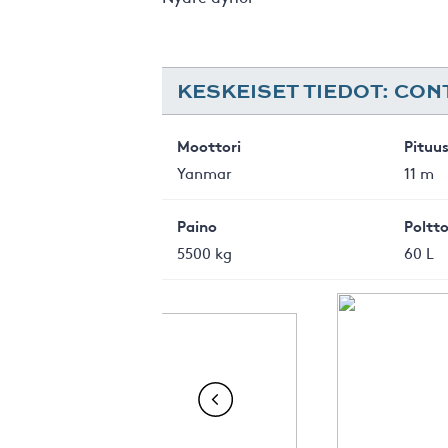
KESKEISET TIEDOT: CON
Moottori
Pituu
Yanmar
11 m
Paino
Poltto
5500 kg
60 L