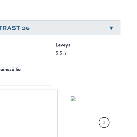
TRAST 36
s
Leveys
3.3 m
ainesäiliö