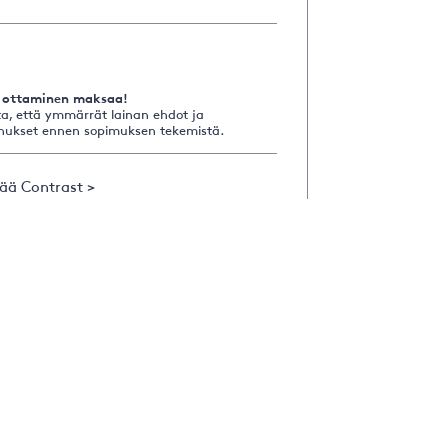
 ottaminen maksaa!
a, että ymmärrät lainan ehdot ja
nukset ennen sopimuksen tekemistä.
sää Contrast >