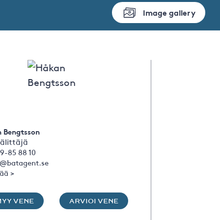
Image gallery
 Bengtsson
älittäjä
9-85 88 10
@batagent.se
sää >
MYY VENE
ARVIOI VENE