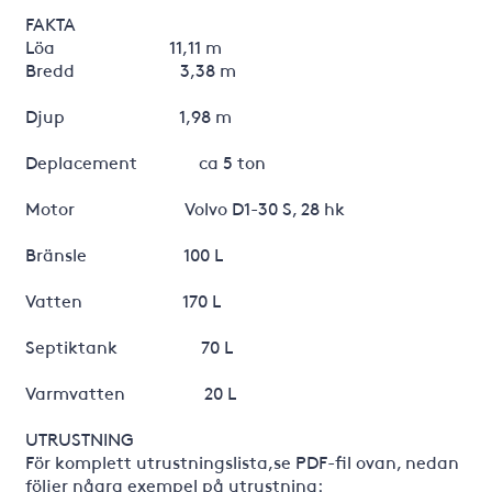
FAKTA
Löa 11,11 m
Bredd 3,38 m
Djup 1,98 m
Deplacement ca 5 ton
Motor Volvo D1-30 S, 28 hk
Bränsle 100 L
Vatten 170 L
Septiktank 70 L
Varmvatten 20 L
UTRUSTNING
För komplett utrustningslista,se PDF-fil ovan, nedan
följer några exempel på utrustning: