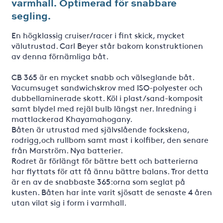
varmhall. Optimerad för snabbare
segling.
En högklassig cruiser/racer i fint skick, mycket
välutrustad. Carl Beyer står bakom konstruktionen
av denna förnämliga båt.
CB 365 är en mycket snabb och välseglande båt.
Vacumsuget sandwichskrov med ISO-polyester och
dubbellaminerade skott. Köl i plast/sand-komposit
samt blydel med rejäl bulb längst ner. Inredning i
mattlackerad Khayamahogany.
Båten är utrustad med självslående fockskena,
rodrigg,och rullbom samt mast i kolfiber, den senare
från Marström. Nya batterier.
Rodret är förlängt för bättre bett och batterierna
har flyttats för att få ännu bättre balans. Tror detta
är en av de snabbaste 365:orna som seglat på
kusten. Båten har inte varit sjösatt de senaste 4 åren
utan vilat sig i form i varmhall.