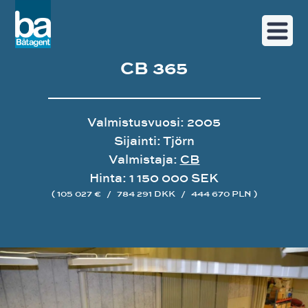
CB 365
Valmistusvuosi: 2005
Sijainti: Tjörn
Valmistaja:
CB
Hinta: 1 150 000 SEK
( 105 027 €
/
784 291 DKK
/
444 670 PLN )