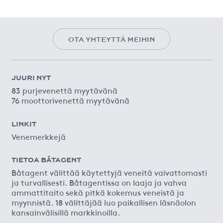
OTA YHTEYTTÄ MEIHIN
JUURI NYT
83 purjevenettä myytävänä
76 moottorivenettä myytävänä
LINKIT
Venemerkkejä
TIETOA BÅTAGENT
Båtagent välittää käytettyjä veneitä vaivattomasti
ja turvallisesti. Båtagentissa on laaja ja vahva
ammattitaito sekä pitkä kokemus veneistä ja
myynnistä. 18 välittäjää luo paikallisen läsnäolon
kansainvälisillä markkinoilla.