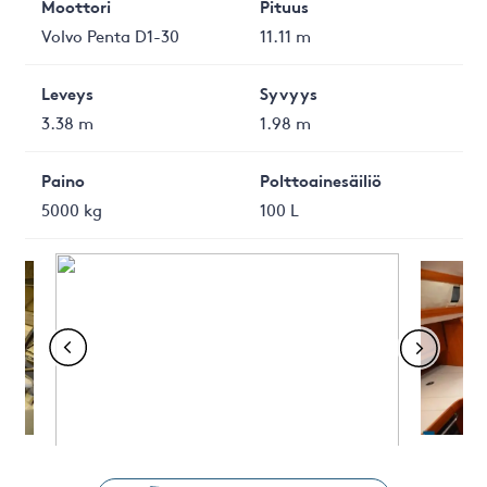
Moottori
Pituus
Volvo Penta D1-30
11.11 m
Leveys
Syvyys
3.38 m
1.98 m
Paino
Polttoainesäiliö
5000 kg
100 L