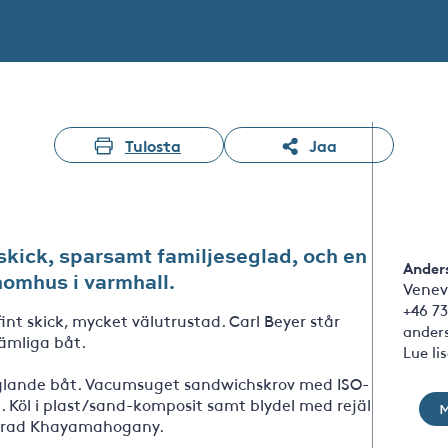
Tulosta
Jaa
yskick, sparsamt familjeseglad, och en
Ander
inomhus i varmhall.
Venev
+46 73
fint skick, mycket välutrustad. Carl Beyer står
ander
ämliga båt.
Lue li
eglande båt. Vacumsuget sandwichskrov med ISO-
 Köl i plast/sand-komposit samt blydel med rejäl
ckerad Khayamahogany.