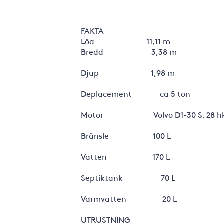
FAKTA
Löa 11,11 m
Bredd 3,38 m
Djup 1,98 m
Deplacement ca 5 ton
Motor Volvo D1-30 S, 28 h
Bränsle 100 L
Vatten 170 L
Septiktank 70 L
Varmvatten 20 L
UTRUSTNING