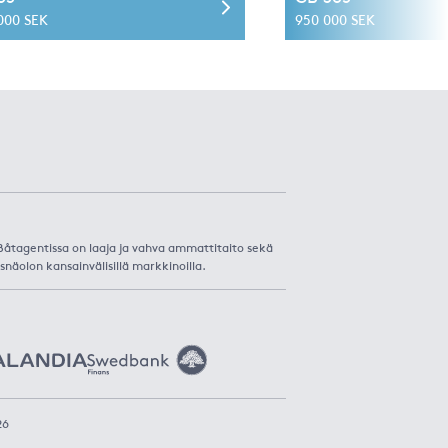
 000 SEK
950 000 SEK
. Båtagentissa on laaja ja vahva ammattitaito sekä
snäolon kansainvälisillä markkinoilla.
26