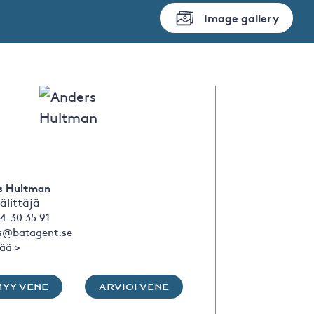
Image gallery
s Hultman
älittäjä
4-30 35 91
s@batagent.se
sää >
MYY VENE
ARVIOI VENE