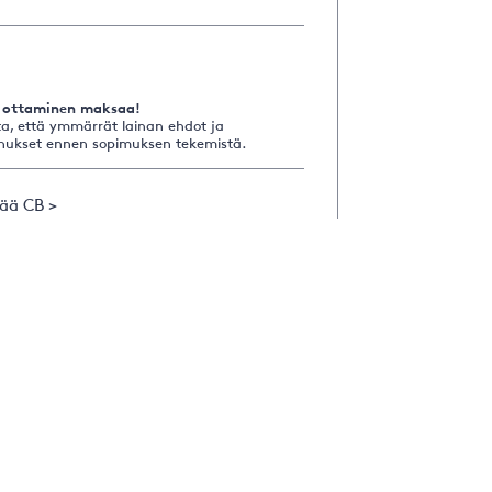
 ottaminen maksaa!
a, että ymmärrät lainan ehdot ja
nukset ennen sopimuksen tekemistä.
sää CB >