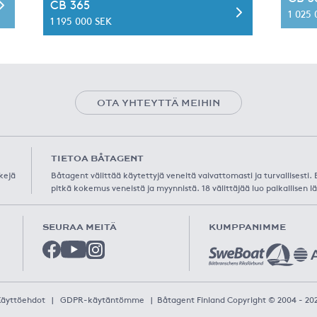
CB 365
1 025
1 195 000 SEK
OTA YHTEYTTÄ MEIHIN
TIETOA BÅTAGENT
kejä
Båtagent välittää käytettyjä veneitä vaivattomasti ja turvallisesti
pitkä kokemus veneistä ja myynnistä. 18 välittäjää luo paikallisen lä
SEURAA MEITÄ
KUMPPANIMME
Käyttöehdot
|
GDPR-käytäntömme
|
Båtagent Finland Copyright © 2004 - 20