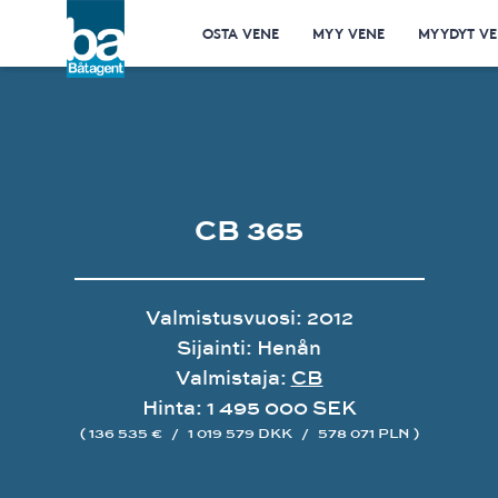
OSTA VENE
MYY VENE
MYYDYT VE
CB 365
Valmistusvuosi: 2012
Sijainti: Henån
Valmistaja:
CB
Hinta: 1 495 000 SEK
( 136 535 €
/
1 019 579 DKK
/
578 071 PLN )