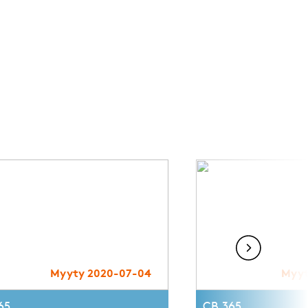
Myyty 2020-07-04
Myyt
65
CB 365