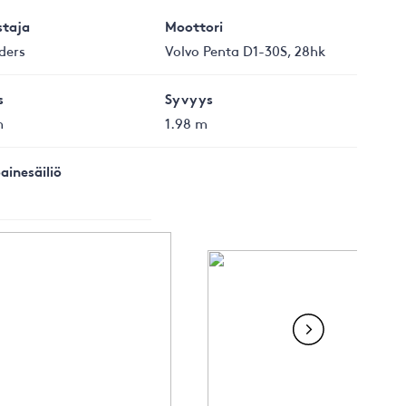
staja
Moottori
ders
Volvo Penta D1-30S, 28hk
s
Syvyys
m
1.98 m
ainesäiliö