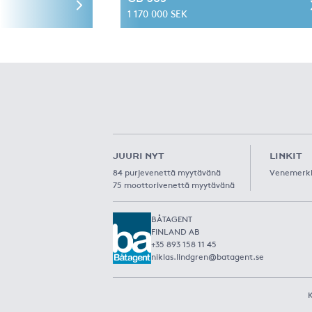
1 170 000 SEK
JUURI NYT
LINKIT
84 purjevenettä myytävänä
Venemerk
75 moottorivenettä myytävänä
BÅTAGENT
FINLAND AB
+35 893 158 11 45
niklas.lindgren@batagent.se