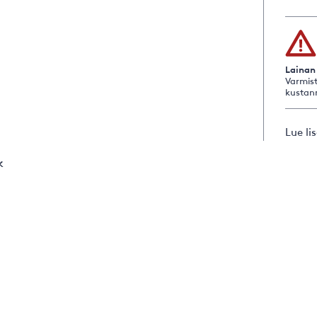
Lainan
Varmist
kustan
Lue li
k