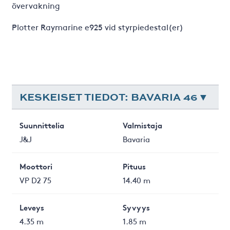
övervakning
Plotter Raymarine e925 vid styrpiedestal(er)
KESKEISET TIEDOT: BAVARIA 46
Suunnittelia
Valmistaja
J&J
Bavaria
Moottori
Pituus
VP D2 75
14.40 m
Leveys
Syvyys
4.35 m
1.85 m