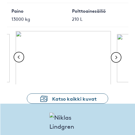
Paino
Polttoainesäiliö
13000 kg
210 L
Katso kaikki kuvat