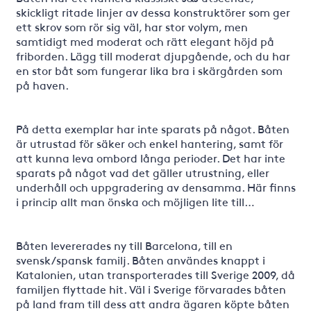
skickligt ritade linjer av dessa konstruktörer som ger
ett skrov som rör sig väl, har stor volym, men
samtidigt med moderat och rätt elegant höjd på
friborden. Lägg till moderat djupgående, och du har
en stor båt som fungerar lika bra i skärgården som
på haven.
På detta exemplar har inte sparats på något. Båten
är utrustad för säker och enkel hantering, samt för
att kunna leva ombord långa perioder. Det har inte
sparats på något vad det gäller utrustning, eller
underhåll och uppgradering av densamma. Här finns
i princip allt man önska och möjligen lite till…
Båten levererades ny till Barcelona, till en
svensk/spansk familj. Båten användes knappt i
Katalonien, utan transporterades till Sverige 2009, då
familjen flyttade hit. Väl i Sverige förvarades båten
på land fram till dess att andra ägaren köpte båten