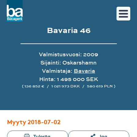
Bavaria 46
Valmistusvuosi: 2009
Sijainti: Oskarshamn
Valmistaja:
Bavaria
Hinta: 1 495 000 SEK
( 136 852 €
/
1 021 973 DKK
/
580 619 PLN )
Image gallery
Myyty 2018-07-02
Tulosta
Jaa