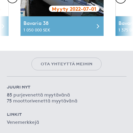
6
Myyty 2022-07-01
Bavaria 38
Bavar
1 050 000 SEK
1 375 0
OTA YHTEYTTÄ MEIHIN
JUURI NYT
85 purjevenettä myytävänä
75 moottorivenettä myytävänä
LINKIT
Venemerkkejä