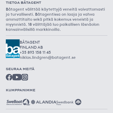
TIETOA BÅTAGENT
Båtagent välittää käytettyjä veneitä vaivattomasti
ja turvallisesti. Båtagentissa on laaja ja vahva
ammattitaito sekä pitkä kokemus veneistä ja
myynnistä. 18 välittäjää luo paikallisen läsnäolon
kansainvälisillä markkinoilla.
BÅTAGENT
FINLAND AB
+35 893 158 11 45
niklas.lindgren@batagent.se
SEURAA MEITÄ
KUMPPANIMME