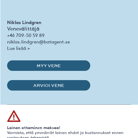
Niklas Lindgren
Venevälittäjä
+46 709-50 59 89
niklas.lindgren@batagent.se
Lue lisää >
MYY VENE
ARVIOI VENE
Lainan ottaminen maksaa!
Varmista, että ymmärrät lainan ehdot ja kustannukset ennen
sopimuksen tekemistä.