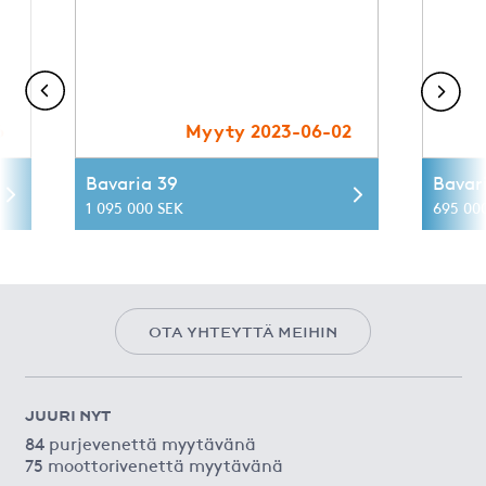
6
Myyty 2023-06-02
Bavaria 39
Bavar
1 095 000 SEK
695 00
OTA YHTEYTTÄ MEIHIN
JUURI NYT
84 purjevenettä myytävänä
75 moottorivenettä myytävänä