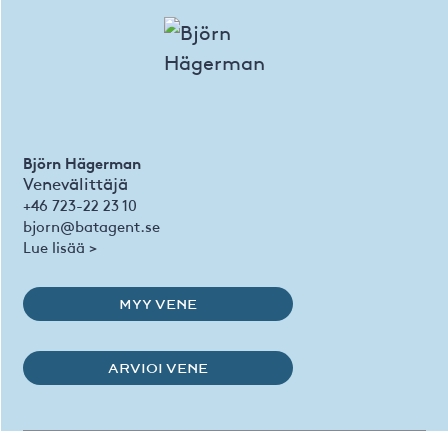
Björn Hägerman
Venevälittäjä
+46 723-22 23 10
bjorn@batagent.se
Lue lisää >
MYY VENE
ARVIOI VENE