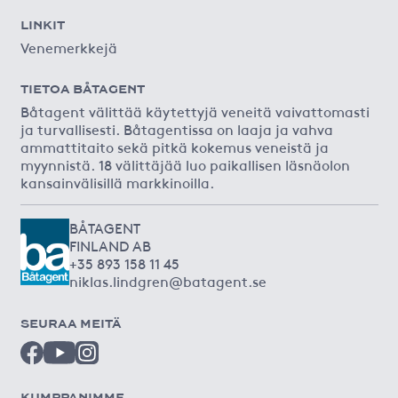
LINKIT
Venemerkkejä
TIETOA BÅTAGENT
Båtagent välittää käytettyjä veneitä vaivattomasti
ja turvallisesti. Båtagentissa on laaja ja vahva
ammattitaito sekä pitkä kokemus veneistä ja
myynnistä. 18 välittäjää luo paikallisen läsnäolon
kansainvälisillä markkinoilla.
BÅTAGENT
FINLAND AB
+35 893 158 11 45
niklas.lindgren@batagent.se
SEURAA MEITÄ
KUMPPANIMME