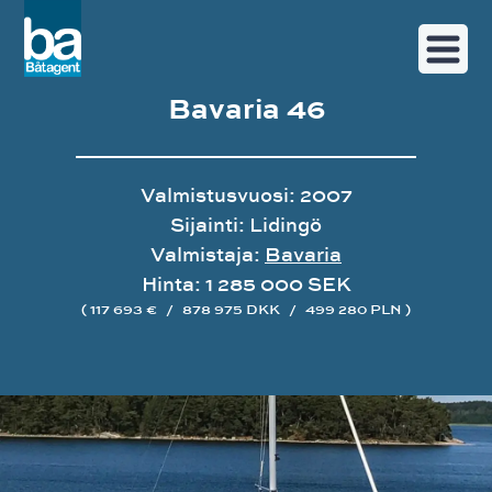
Bavaria 46
Valmistusvuosi: 2007
Sijainti: Lidingö
Valmistaja:
Bavaria
Hinta: 1 285 000 SEK
( 117 693 €
/
878 975 DKK
/
499 280 PLN )