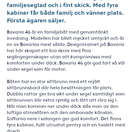
familjeseglad och i fint skick. Med fyra
kabiner får både familj och vänner plats.
Första ägaren säljer.
Bavaria 46 är en familjebåt med genomtänkt
inredning. Modellen har blivit mycket omtyckt och är
en av Bavarias mest sålda. Designteamet på Bavaria
har här skapat ett bra skrov med fina
seglingegenskaper utan att kompromissa med
komforten under däck. Bavaria 46 gör god fart så väl
under segel som för motor.
Båten har en stor sittbrunn med ett rejält
sittbrunnsbord där hela besättningen får plats.
Dubbla rattar ger bra sikt under segel samtidigt som
sittbrunnen blir extra rymlig och lätt att röra sig i.
När man kommer ner under däck slås man av den
luftiga atmosfären och den ombonade känslan.
Sofforna nere i salongen ger god komfort. Det finns
fyra kabiner, fullt utrustat pentry och en toalett med
dusch.