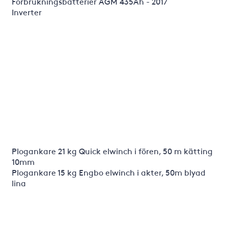
Förbrukningsbatterier AGM 435Ah - 2017
Inverter
Plogankare 21 kg Quick elwinch i fören, 50 m kätting
10mm
Plogankare 15 kg Engbo elwinch i akter, 50m blyad
lina