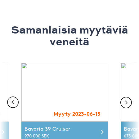
Samanlaisia ​​myytäviä
veneitä
4
Myyty 2023-06-15
Bavaria 39 Cruiser
Bavar
970 000 SEK
675 00