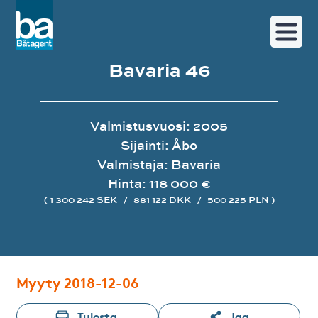
Bavaria 46
Valmistusvuosi: 2005
Sijainti: Åbo
Valmistaja:
Bavaria
Hinta: 118 000 €
( 1 300 242 SEK
/
881 122 DKK
/
500 225 PLN )
Image gallery
Myyty 2018-12-06
Tulosta
Jaa