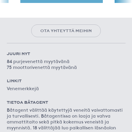
OTA YHTEYTTÄ MEIHIN
JUURI NYT
84 purjevenettä myytävänä
75 moottorivenettä myytävänä
LINKIT
Venemerkkejä
TIETOA BÅTAGENT
Båtagent välittää käytettyjä veneitä vaivattomasti
ja turvallisesti. Båtagentissa on laaja ja vahva
ammattitaito sekä pitkä kokemus veneistä ja
myynnistä. 18 välittäjää luo paikallisen läsnäolon