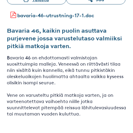
bavaria-46-utrustning-17-1.doc
Bavaria 46, kaikin puolin asuttava
purjevene jossa varustelutaso valmiiksi
pitkiä matkoja varten.
Bavaria 46 on ehdottomasti valmistajan
suosittuimpia malleja. Veneessä on riittävästi tilaa
niin sisältä kuin kannella, eikä tunnu pitkistäkin
oleskeluaikojen huolimatta ahtaalta vaikka kyseess
olisikin isompi seurue.
Vene on varusteltu pitkiä matkoja varten, ja on
varteenotettava vaihoehto niille jotka
suunnittelevat pitempää reissua lähitulevasiuudessa
tai muutaman vuoden kuluttua.