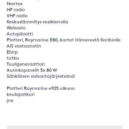
Navtex
HF radio
VHF radio
Keskuslämmitys vesikierrolla
Webasto
Autopilootti
Plotteri, Raymarine E80, kartat itämerestä Karibialle
AIS vastaanotin
Ebirp
tutka
Tuuligeneraattori
Aurinkopanelit 5x 80 W
Sähköinen valvontajärjestelmä
Plotteri Raymarine e925 ulkona
keulapotkuri
jne