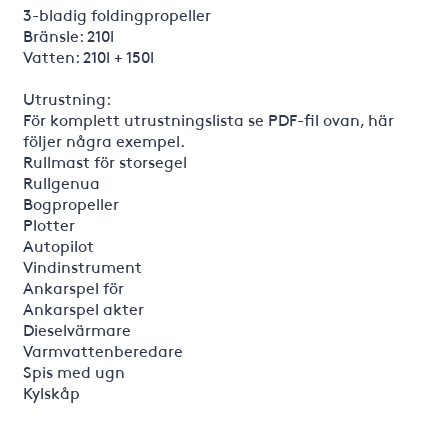
3-bladig foldingpropeller
Bränsle: 210l
Vatten: 210l + 150l
Utrustning:
För komplett utrustningslista se PDF-fil ovan, här
följer några exempel.
Rullmast för storsegel
Rullgenua
Bogpropeller
Plotter
Autopilot
Vindinstrument
Ankarspel för
Ankarspel akter
Dieselvärmare
Varmvattenberedare
Spis med ugn
Kylskåp