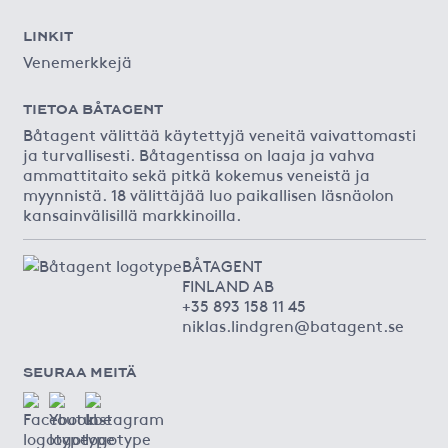
LINKIT
Venemerkkejä
TIETOA BÅTAGENT
Båtagent välittää käytettyjä veneitä vaivattomasti
ja turvallisesti. Båtagentissa on laaja ja vahva
ammattitaito sekä pitkä kokemus veneistä ja
myynnistä. 18 välittäjää luo paikallisen läsnäolon
kansainvälisillä markkinoilla.
BÅTAGENT
FINLAND AB
+35 893 158 11 45
niklas.lindgren@batagent.se
SEURAA MEITÄ