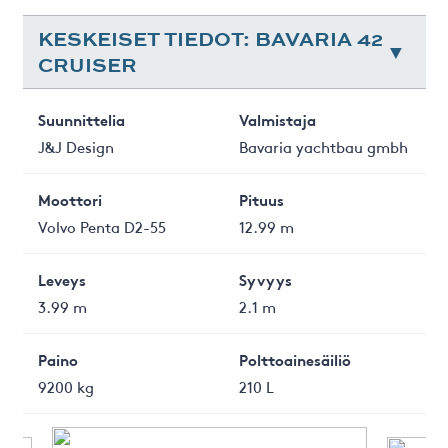
KESKEISET TIEDOT: BAVARIA 42
CRUISER
Suunnittelia
Valmistaja
J&J Design
Bavaria yachtbau gmbh
Moottori
Pituus
Volvo Penta D2-55
12.99 m
Leveys
Syvyys
3.99 m
2.1 m
Paino
Polttoainesäiliö
9200 kg
210 L