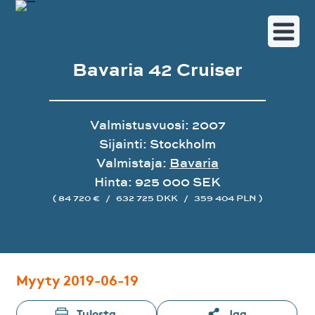
Bavaria 42 Cruiser
Valmistusvuosi: 2007
Sijainti: Stockholm
Valmistaja:
Bavaria
Hinta: 925 000 SEK
( 84 720 €
/
632 725 DKK
/
359 404 PLN )
Image gallery
Myyty 2019-06-19
Tulosta
Jaa