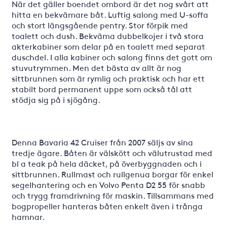
När det gäller boendet ombord är det nog svårt att
hitta en bekvämare båt. Luftig salong med U-soffa
och stort längsgående pentry. Stor förpik med
toalett och dush. Bekväma dubbelkojer i två stora
akterkabiner som delar på en toalett med separat
duschdel. I alla kabiner och salong finns det gott om
stuvutrymmen. Men det bästa av allt är nog
sittbrunnen som är rymlig och praktisk och har ett
stabilt bord permanent uppe som också tål att
stödja sig på i sjögång.
Denna Bavaria 42 Cruiser från 2007 säljs av sina
tredje ägare. Båten är välskött och välutrustad med
bl a teak på hela däcket, på överbyggnaden och i
sittbrunnen. Rullmast och rullgenua borgar för enkel
segelhantering och en Volvo Penta D2 55 för snabb
och trygg framdrivning för maskin. Tillsammans med
bogpropeller hanteras båten enkelt även i trånga
hamnar.