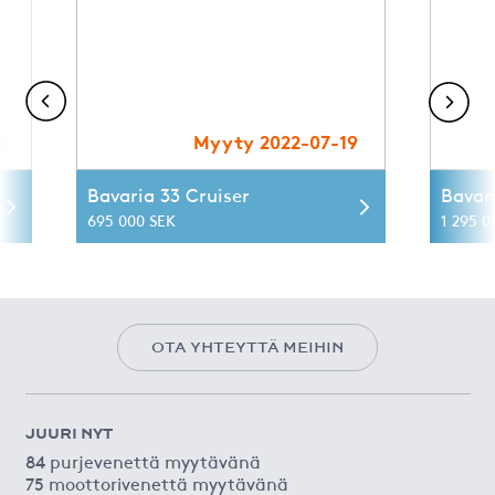
4
Myyty 2022-07-19
Bavaria 33 Cruiser
Bavar
695 000 SEK
1 295 0
OTA YHTEYTTÄ MEIHIN
JUURI NYT
84 purjevenettä myytävänä
75 moottorivenettä myytävänä