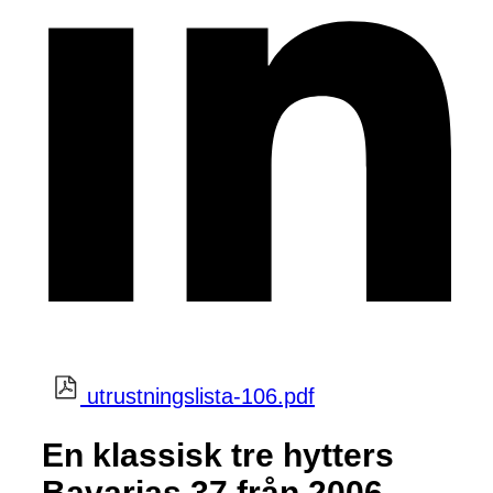
utrustningslista-106.pdf
En klassisk tre hytters
Bavarias 37 från 2006.