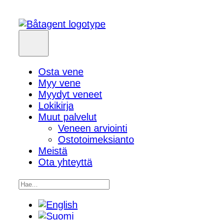
Osta vene
Myy vene
Myydyt veneet
Lokikirja
Muut palvelut
Veneen arviointi
Ostotoimeksianto
Meistä
Ota yhteyttä