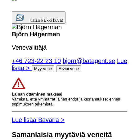
Katso kaikki kuvat
Björn Hägerman
Venevälittäjä
+46 723-22 23 10
bjorn@batagent.se
Lue
lisää >
Myy vene
Arvioi vene
Lainan ottaminen maksaa!
Varmista, että ymmärrät lainan ehdot ja kustannukset ennen
sopimuksen tekemistä.
Lue lisää Bavaria >
Samanlaisia ​​myytäviä veneitä