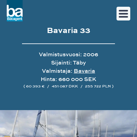
Bavaria 33
Valmistusvuosi: 2006
Sijainti: Täby
Valmistaja:
Bavaria
Hinta: 660 000 SEK
( 60 393 €
/
451 087 DKK
/
255 722 PLN )