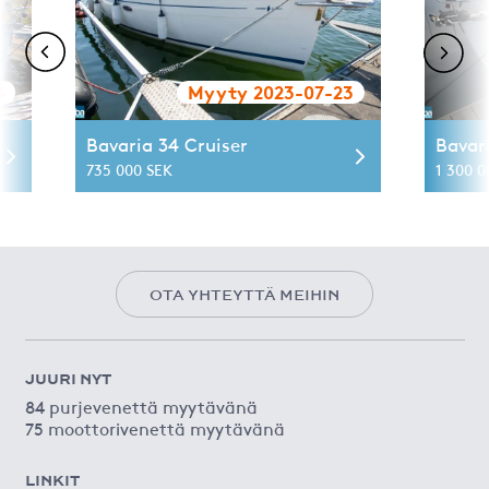
4
Myyty 2023-07-23
Bavaria 34 Cruiser
Bavar
735 000 SEK
1 300 0
OTA YHTEYTTÄ MEIHIN
JUURI NYT
84 purjevenettä myytävänä
75 moottorivenettä myytävänä
LINKIT