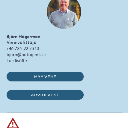
Björn Hägerman
Venevälittäjä
+46 723-22 23 10
bjorn@batagent.se
Lue lisää >
MYY VENE
ARVIOI VENE