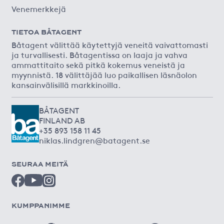
Venemerkkejä
TIETOA BÅTAGENT
Båtagent välittää käytettyjä veneitä vaivattomasti
ja turvallisesti. Båtagentissa on laaja ja vahva
ammattitaito sekä pitkä kokemus veneistä ja
myynnistä. 18 välittäjää luo paikallisen läsnäolon
kansainvälisillä markkinoilla.
BÅTAGENT
FINLAND AB
+35 893 158 11 45
niklas.lindgren@batagent.se
SEURAA MEITÄ
KUMPPANIMME