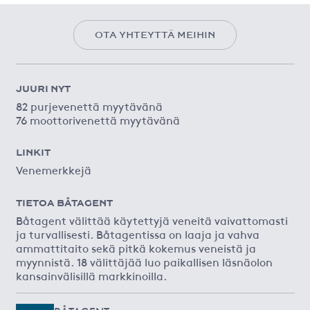
OTA YHTEYTTÄ MEIHIN
JUURI NYT
82 purjevenettä myytävänä
76 moottorivenettä myytävänä
LINKIT
Venemerkkejä
TIETOA BÅTAGENT
Båtagent välittää käytettyjä veneitä vaivattomasti
ja turvallisesti. Båtagentissa on laaja ja vahva
ammattitaito sekä pitkä kokemus veneistä ja
myynnistä. 18 välittäjää luo paikallisen läsnäolon
kansainvälisillä markkinoilla.