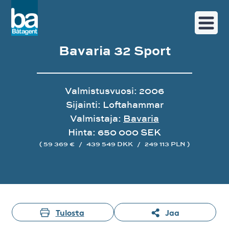
Bavaria 32 Sport
Valmistusvuosi: 2006
Sijainti: Loftahammar
Valmistaja:
Bavaria
Hinta: 650 000 SEK
( 59 369 €
/
439 549 DKK
/
249 113 PLN )
Image gallery
Tulosta
Jaa