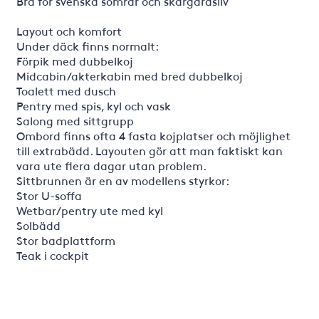
Bra för svenska somrar och skärgårdsliv
Layout och komfort
Under däck finns normalt:
Förpik med dubbelkoj
Midcabin/akterkabin med bred dubbelkoj
Toalett med dusch
Pentry med spis, kyl och vask
Salong med sittgrupp
Ombord finns ofta 4 fasta kojplatser och möjlighet
till extrabädd. Layouten gör att man faktiskt kan
vara ute flera dagar utan problem.
Sittbrunnen är en av modellens styrkor:
Stor U-soffa
Wetbar/pentry ute med kyl
Solbädd
Stor badplattform
Teak i cockpit