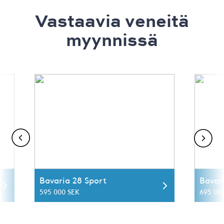
Vastaavia veneitä
myynnissä
Bavaria 28 Sport
Bavar
595 000 SEK
695 00