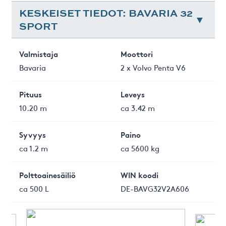
KESKEISET TIEDOT: BAVARIA 32
SPORT
Valmistaja
Moottori
Bavaria
2 x Volvo Penta V6
Pituus
Leveys
10.20 m
ca 3.42 m
Syvyys
Paino
ca 1.2 m
ca 5600 kg
Polttoainesäiliö
WIN koodi
ca 500 L
DE-BAVG32V2A606