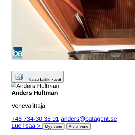
Katso kaikki kuvat
Anders Hultman
Venevälittäjä
+46 734-30 35 91
anders@batagent.se
Lue lisää >
Myy vene
Arvioi vene