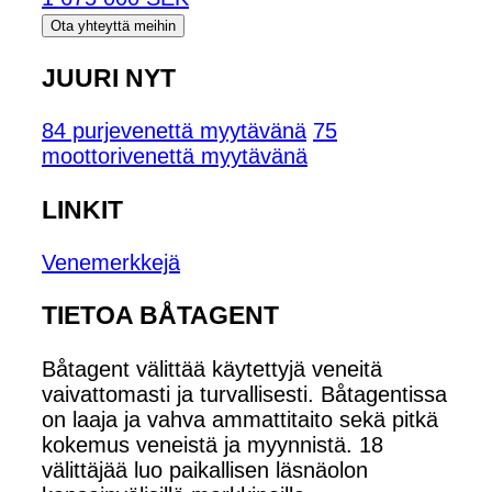
Ota yhteyttä meihin
JUURI NYT
84 purjevenettä myytävänä
75
moottorivenettä myytävänä
LINKIT
Venemerkkejä
TIETOA BÅTAGENT
Båtagent välittää käytettyjä veneitä
vaivattomasti ja turvallisesti. Båtagentissa
on laaja ja vahva ammattitaito sekä pitkä
kokemus veneistä ja myynnistä. 18
välittäjää luo paikallisen läsnäolon