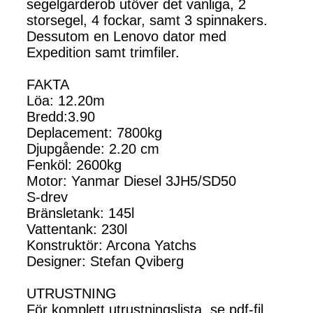
segelgarderob utöver det vanliga, 2
storsegel, 4 fockar, samt 3 spinnakers.
Dessutom en Lenovo dator med
Expedition samt trimfiler.
FAKTA
Löa: 12.20m
Bredd:3.90
Deplacement: 7800kg
Djupgående: 2.20 cm
Fenköl: 2600kg
Motor: Yanmar Diesel 3JH5/SD50
S-drev
Bränsletank: 145l
Vattentank: 230l
Konstruktör: Arcona Yatchs
Designer: Stefan Qviberg
UTRUSTNING
För komplett utrustningslista, se pdf-fil