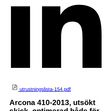
utrustningslista-154.pdf
Arcona 410-2013, utsökt
skick, optimerad både för