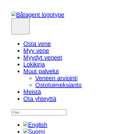
Osta vene
Myy vene
Myydyt veneet
Lokikirja
Muut palvelut
Veneen arviointi
Ostotoimeksianto
Meistä
Ota yhteyttä