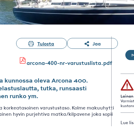
Tulosta
Jaa
arcona-400-nr-varustuslista.pdf
a kunnossa oleva Arcona 400.
lastuslautta, tutka, runsaasti
nen runko ym.
Lainan
Varmist
kustan
ssa korkeatasoinen varustustaso. Kolme makuuhyttiä
inen hyvin purjehtiva matka/kilpavene joka sopii
Lue li