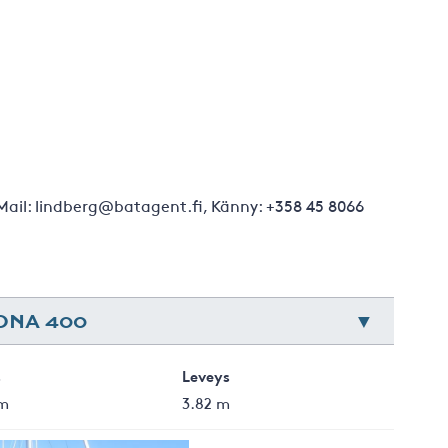
 Mail: lindberg@batagent.fi, Känny: +358 45 8066
ONA 400
s
Leveys
 m
3.82 m