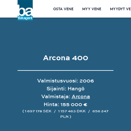
OSTA VENE
MYY VENE
MYYDYT VE
Arcona 400
Valmistusvuosi: 2006
Sijainti: Hangö
Valmistaja:
Arcona
Hinta: 155 000 €
( 1 697 178 SEK
/
1 157 463 DKK
/
656 247
PLN )