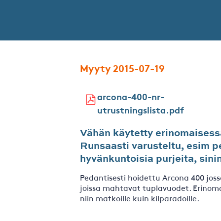
Myyty 2015-07-19
arcona-400-nr-
utrustningslista.pdf
Vähän käytetty erinomaisess
Runsaasti varusteltu, esim pe
hyvänkuntoisia purjeita, sini
Pedantisesti hoidettu Arcona 400 jo
joissa mahtavat tuplavuodet. Erinoma
niin matkoille kuin kilparadoille.