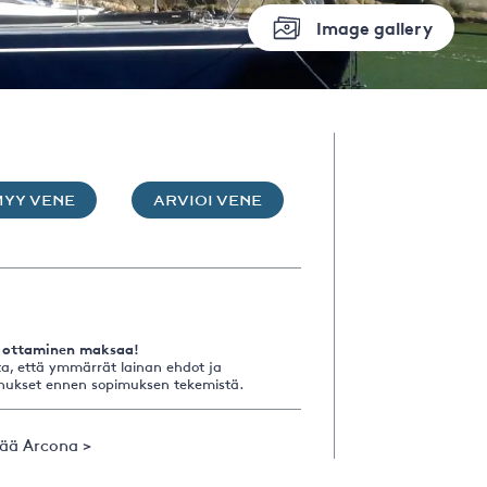
Image gallery
MYY VENE
ARVIOI VENE
 ottaminen maksaa!
a, että ymmärrät lainan ehdot ja
nukset ennen sopimuksen tekemistä.
sää Arcona >