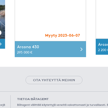
Myyty 2023-06-07
Arco
Arcona 430
2 200
295 000 €
OTA YHTEYTTÄ MEIHIN
TIETOA BÅTAGENT
kejä
Båtagent välittää käytettyjä veneitä vaivattomasti ja turvallisesti