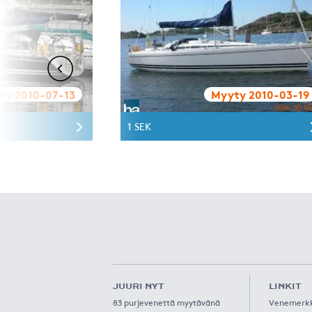
ty 2010-07-13
Myyty 2010-03-19
1 SEK
JUURI NYT
LINKIT
83 purjevenettä myytävänä
Venemerk