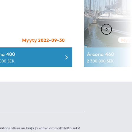
Myyty 2022-09-30
Myyt
na 400
Arcona 460
 000 SEK
2 300 000 SEK
. Båtagentissa on laaja ja vahva ammattitaito sekä