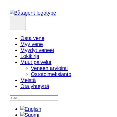
Osta vene
Myy vene
Myydyt veneet
Lokikirja
Muut palvelut
Veneen arviointi
Ostotoimeksianto
Meistä
Ota yhteyttä