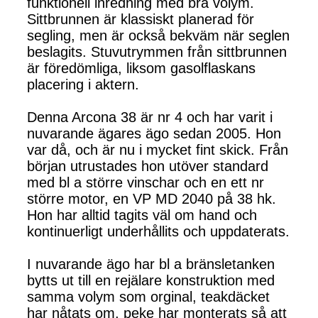
funktionell inredning med bra volym.
Sittbrunnen är klassiskt planerad för
segling, men är också bekväm när seglen
beslagits. Stuvutrymmen från sittbrunnen
är föredömliga, liksom gasolflaskans
placering i aktern.
Denna Arcona 38 är nr 4 och har varit i
nuvarande ägares ägo sedan 2005. Hon
var då, och är nu i mycket fint skick. Från
början utrustades hon utöver standard
med bl a större vinschar och en ett nr
större motor, en VP MD 2040 på 38 hk.
Hon har alltid tagits väl om hand och
kontinuerligt underhållits och uppdaterats.
I nuvarande ägo har bl a bränsletanken
bytts ut till en rejälare konstruktion med
samma volym som orginal, teakdäcket
har nåtats om, peke har monterats så att