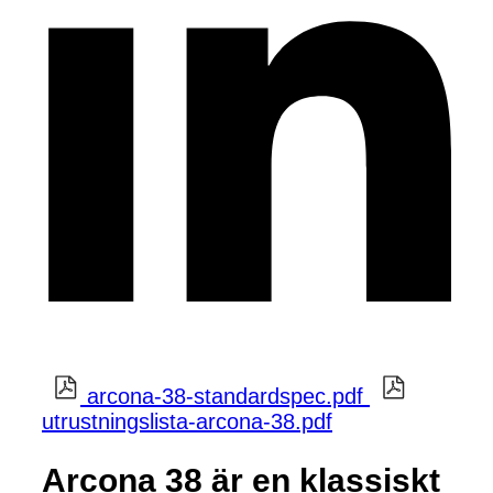
arcona-38-standardspec.pdf
utrustningslista-arcona-38.pdf
Arcona 38 är en klassiskt