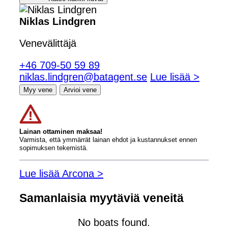
Niklas Lindgren
Venevälittäjä
+46 709-50 59 89
niklas.lindgren@batagent.se
Lue lisää >
Myy vene
Arvioi vene
Lainan ottaminen maksaa!
Varmista, että ymmärrät lainan ehdot ja kustannukset ennen
sopimuksen tekemistä.
Lue lisää Arcona >
Samanlaisia ​​myytäviä veneitä
No boats found.