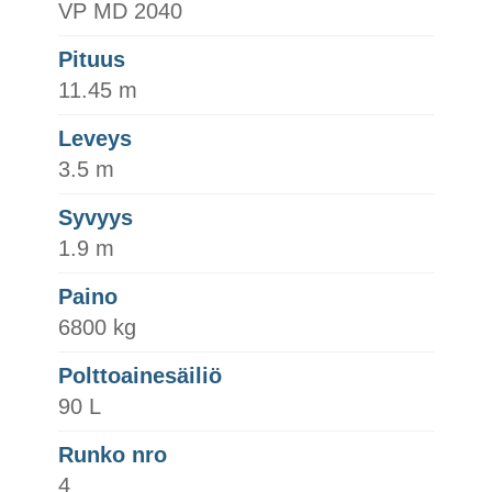
VP MD 2040
Pituus
11.45 m
Leveys
3.5 m
Syvyys
1.9 m
Paino
6800 kg
Polttoainesäiliö
90 L
Runko nro
4