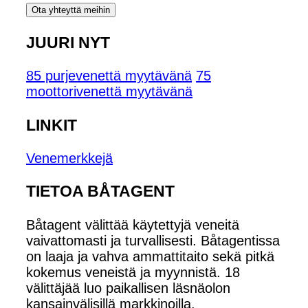
Ota yhteyttä meihin
JUURI NYT
85 purjevenettä myytävänä
75
moottorivenettä myytävänä
LINKIT
Venemerkkejä
TIETOA BÅTAGENT
Båtagent välittää käytettyjä veneitä
vaivattomasti ja turvallisesti. Båtagentissa
on laaja ja vahva ammattitaito sekä pitkä
kokemus veneistä ja myynnistä. 18
välittäjää luo paikallisen läsnäolon
kansainvälisillä markkinoilla.