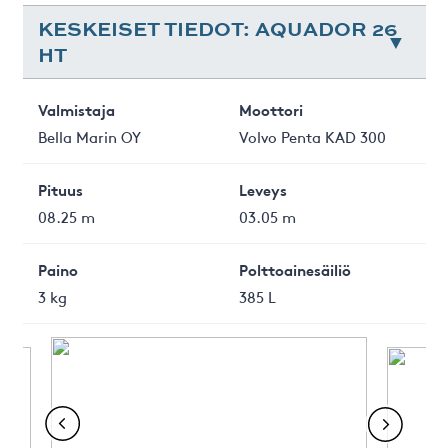
KESKEISET TIEDOT: AQUADOR 26
HT
Valmistaja
Moottori
Bella Marin OY
Volvo Penta KAD 300
Pituus
Leveys
08.25 m
03.05 m
Paino
Polttoainesäiliö
3 kg
385 L