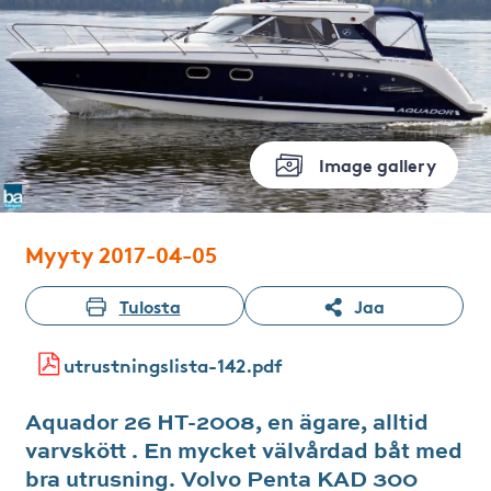
Image gallery
Myyty 2017-04-05
Tulosta
Jaa
utrustningslista-142.pdf
Aquador 26 HT-2008, en ägare, alltid
varvskött . En mycket välvårdad båt med
bra utrusning. Volvo Penta KAD 300