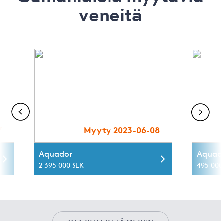
veneitä
7
Myyty 2023-06-08
Aquador
Aquad
2 395 000 SEK
495 00