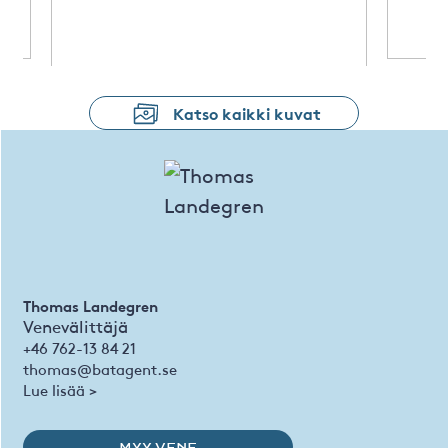
Katso kaikki kuvat
Thomas Landegren
Venevälittäjä
+46 762-13 84 21
thomas@batagent.se
Lue lisää >
MYY VENE