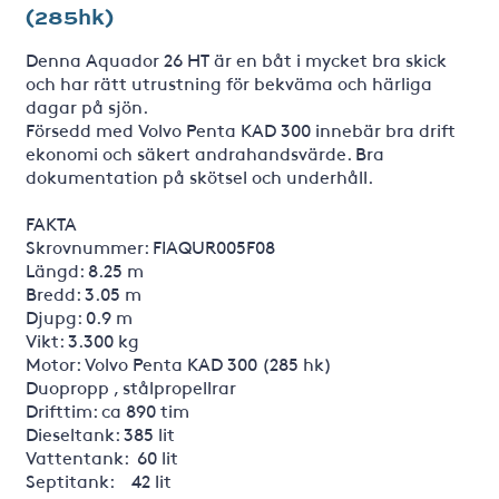
(285hk)
Denna Aquador 26 HT är en båt i mycket bra skick
och har rätt utrustning för bekväma och härliga
dagar på sjön.
Försedd med Volvo Penta KAD 300 innebär bra drift
ekonomi och säkert andrahandsvärde. Bra
dokumentation på skötsel och underhåll.
FAKTA
Skrovnummer: FIAQUR005F08
Längd: 8.25 m
Bredd: 3.05 m
Djupg: 0.9 m
Vikt: 3.300 kg
Motor: Volvo Penta KAD 300 (285 hk)
Duopropp , stålpropellrar
Drifttim: ca 890 tim
Dieseltank: 385 lit
Vattentank: 60 lit
Septitank: 42 lit