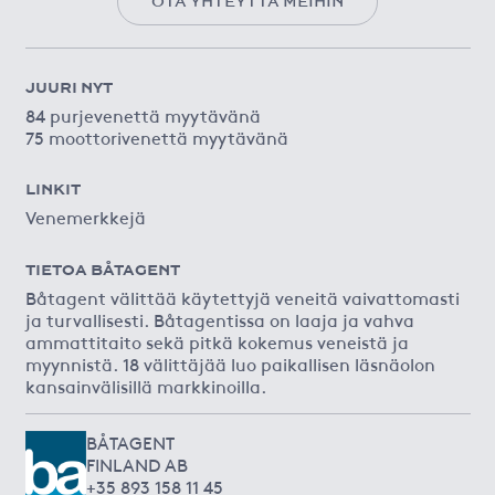
OTA YHTEYTTÄ MEIHIN
JUURI NYT
84 purjevenettä myytävänä
75 moottorivenettä myytävänä
LINKIT
Venemerkkejä
TIETOA BÅTAGENT
Båtagent välittää käytettyjä veneitä vaivattomasti
ja turvallisesti. Båtagentissa on laaja ja vahva
ammattitaito sekä pitkä kokemus veneistä ja
myynnistä. 18 välittäjää luo paikallisen läsnäolon
kansainvälisillä markkinoilla.
BÅTAGENT
FINLAND AB
+35 893 158 11 45