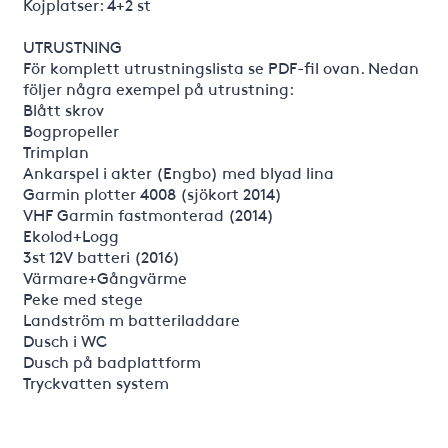
Kojplatser: 4+2 st
UTRUSTNING
För komplett utrustningslista se PDF-fil ovan. Nedan
följer några exempel på utrustning:
Blått skrov
Bogpropeller
Trimplan
Ankarspel i akter (Engbo) med blyad lina
Garmin plotter 4008 (sjökort 2014)
VHF Garmin fastmonterad (2014)
Ekolod+Logg
3st 12V batteri (2016)
Värmare+Gångvärme
Peke med stege
Landström m batteriladdare
Dusch i WC
Dusch på badplattform
Tryckvatten system