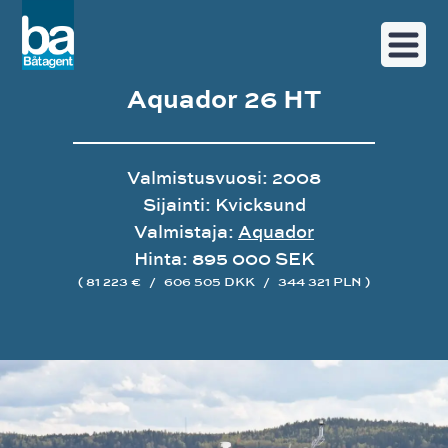
Aquador 26 HT
Valmistusvuosi: 2008
Sijainti: Kvicksund
Valmistaja:
Aquador
Hinta: 895 000 SEK
( 81 223 €
/
606 505 DKK
/
344 321 PLN )