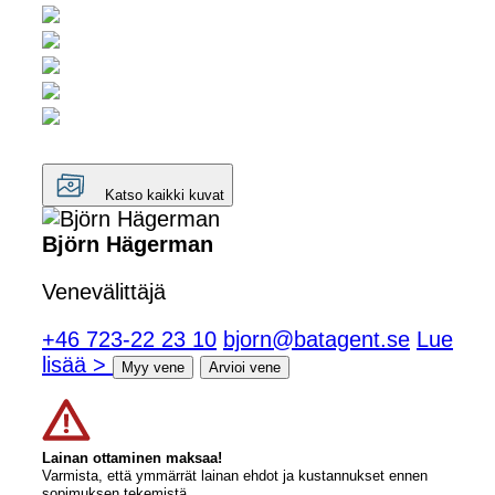
Katso kaikki kuvat
Björn Hägerman
Venevälittäjä
+46 723-22 23 10
bjorn@batagent.se
Lue
lisää >
Myy vene
Arvioi vene
Lainan ottaminen maksaa!
Varmista, että ymmärrät lainan ehdot ja kustannukset ennen
sopimuksen tekemistä.