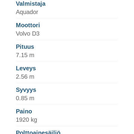
Valmistaja
Aquador
Moottori
Volvo D3
Pituus
7.15 m
Leveys
2.56 m
Syvyys
0.85 m
Paino
1920 kg
Polttoainesäiliö