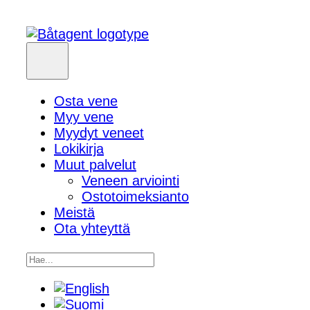
Osta vene
Myy vene
Myydyt veneet
Lokikirja
Muut palvelut
Veneen arviointi
Ostotoimeksianto
Meistä
Ota yhteyttä