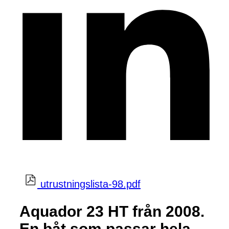
utrustningslista-98.pdf
Aquador 23 HT från 2008.
En båt som passar hela