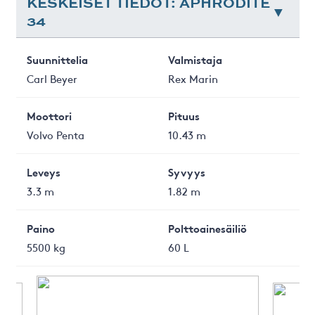
KESKEISET TIEDOT: APHRODITE
34
Suunnittelia
Valmistaja
Carl Beyer
Rex Marin
Moottori
Pituus
Volvo Penta
10.43 m
Leveys
Syvyys
3.3 m
1.82 m
Paino
Polttoainesäiliö
5500 kg
60 L