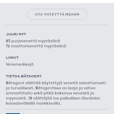
OTA YHTEYTTÄ MEIHIN
JUURI NYT
83 purjevenettä myytävänä
76 moottorivenettä myytävänä
LINKIT
Venemerkkejä
TIETOA BÅTAGENT
Båtagent välittää käytettyjä veneitä vaivattomasti
ja turvallisesti. Båtagentissa on laaja ja vahva
ammattitaito sekä pitkä kokemus veneistä ja
myynnistä. 18 välittäjää luo paikallisen läsnäolon
kansainvälisillä markkinoilla.