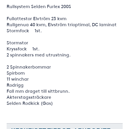
Rullsystem Selden Furlex 200S
Fullattestor Elvtröm 23 kvm
Rullgenua 40 kvm, Elvström trioptimal, DC laminat
Stormfock 1st.
Stormstor
Kryssfock 1st.
2 spinnakers med utrustning.
2 Spinnakerbommar
Spirbom
11 winchar
Rodrigg
Fall mm draget till sittbrunn.
Akterstagssträckare
Selden Rodkick (Gas)