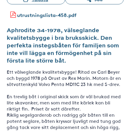
utrustningslista-458.pdf
Aphrodite 34-1978, välseglande
kvalitetsbygge i bra bruksskick. Den
perfekta instegsbåten för familjen som
inte vill lägga en förmögenhet på sin
första lite större båt.
Ett välseglande kvalitetsbygge! Ritad av Carl Beyer
och byggd 1978 på Orust av Rex Marin. Motorn är en
sötvattenkyld Volvo Penta MD11C 23 hk med S-drev.
En trevlig båt i original skick som är väl brukad med
lite skavanker, men som med lite kärlek kan bli
riktigt fin. Priset är satt därefter.
Riklig segelgarderob och rodrigg gör båten till en
potent seglare, båten kryssar ljuvligt med tung god
gång tack vare sitt deplacement och sin höga rigg,