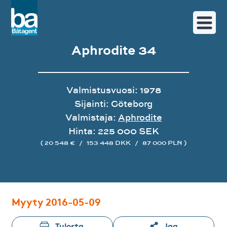
Aphrodite 34
Valmistusvuosi: 1978
Sijainti: Göteborg
Valmistaja:
Aphrodite
Hinta: 225 000 SEK
( 20 548 €
/
153 448 DKK
/
87 000 PLN )
Image gallery
Myyty 2016-05-09
Tulosta
Jaa