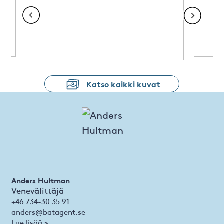
Katso kaikki kuvat
Anders Hultman
Venevälittäjä
+46 734-30 35 91
anders@batagent.se
Lue lisää >