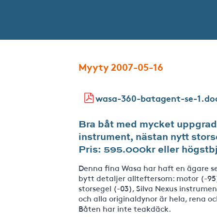
Myyty 2007-05-16
wasa-360-batagent-se-1.do
Bra båt med mycket uppgrade
instrument, nästan nytt stors
Pris: 595.000kr eller högst
Denna fina Wasa har haft en ägare s
bytt detaljer allteftersom: motor (-95),
storsegel (-03), Silva Nexus instrument
och alla originaldynor är hela, rena o
Båten har inte teakdäck.