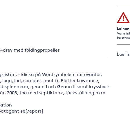
Lainan
Varmist
kustan
 S-drev med foldingpropeller
Lue li
slistan: - klicka på Wordsymbolen här ovanför.
 logg, lod, compass, multi), Plotter Lowrance,
t spinnakrar, genua I och Genua II samt kryssfock.
ån 2003, toa med septiktank, täckställning m m.
mation
atagent.se[/epost]