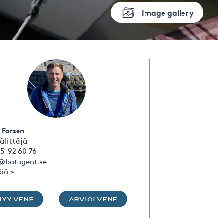
Image gallery
 Forsén
älittäjä
5-92 60 76
s@batagent.se
sää >
MYY VENE
ARVIOI VENE