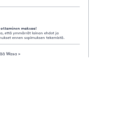
 ottaminen maksaa!
a, että ymmärrät lainan ehdot ja
nukset ennen sopimuksen tekemistä.
sää Wasa >