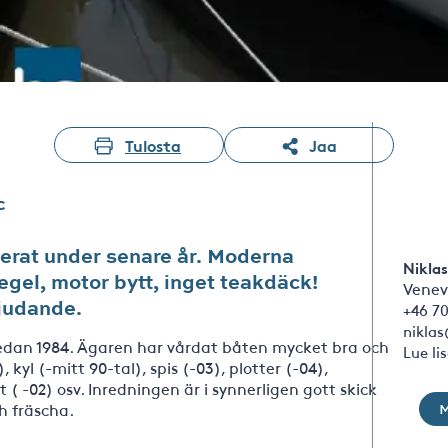
Tulosta
Jaa
c
rat under senare år. Moderna
Niklas
egel, motor bytt, inget teakdäck!
Venev
bjudande.
+46 70
nikla
edan 1984. Ägaren har vårdat båten mycket bra och
Lue li
 kyl (-mitt 90-tal), spis (-03), plotter (-04),
 ( -02) osv. Inredningen är i synnerligen gott skick
ch fräscha.