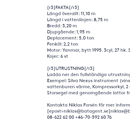
[r3]FAKTA[/r3]
Längd överallt: 11,10 m
Längd i vattenlinjen: 8,75 m
Bredd: 3,20 m
Djupgående: 1,95 m
Deplacement: 5,0 ton
Fenköl: 2,2 ton
Motor: Yanmar, bytt 1995. 3cyl, 27 hk.
Kojer: 6 st
[r3]UTRUSTNING[/r3]
Ladda ner den fullständiga utrustning
Exempel: Silva Nexus instrument (vins,
vattenburen värme, Kompressorkyl, 2 s
Storsegel med genomgående lattor fr
Kontakta Niklas Forsén för mer infor
[epost=niklas@batagent.se]niklas@b
08-622 62 00 +46-70-592 60 76