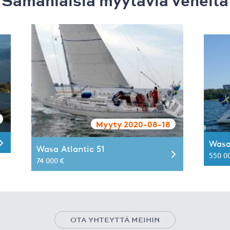
Samanlaisia ​​myytäviä veneitä
Myyty 2020-08-18
Wasa
Wasa Atlantic 51
550 0
74 000 €
OTA YHTEYTTÄ MEIHIN