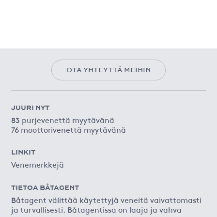
OTA YHTEYTTÄ MEIHIN
JUURI NYT
83 purjevenettä myytävänä
76 moottorivenettä myytävänä
LINKIT
Venemerkkejä
TIETOA BÅTAGENT
Båtagent välittää käytettyjä veneitä vaivattomasti
ja turvallisesti. Båtagentissa on laaja ja vahva