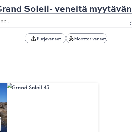
rand Soleil- veneitä myytävä
Purjeveneet
Moottoriveneet