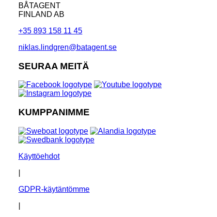
BÅTAGENT
FINLAND AB
+35 893 158 11 45
niklas.lindgren@batagent.se
SEURAA MEITÄ
KUMPPANIMME
Käyttöehdot
|
GDPR-käytäntömme
|