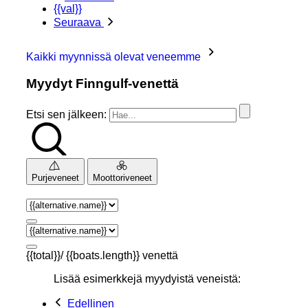
{{val}}
Seuraava
Kaikki myynnissä olevat veneemme
Myydyt Finngulf-venettä
Etsi sen jälkeen:
Purjeveneet
Moottoriveneet
{{total}}/ {{boats.length}} venettä
Lisää esimerkkejä myydyistä veneistä:
Edellinen