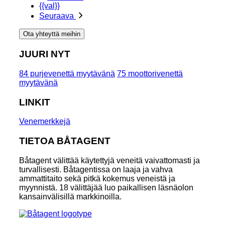
{{val}}
Seuraava
Ota yhteyttä meihin
JUURI NYT
84 purjevenettä myytävänä
75 moottorivenettä
myytävänä
LINKIT
Venemerkkejä
TIETOA BÅTAGENT
Båtagent välittää käytettyjä veneitä vaivattomasti ja
turvallisesti. Båtagentissa on laaja ja vahva
ammattitaito sekä pitkä kokemus veneistä ja
myynnistä. 18 välittäjää luo paikallisen läsnäolon
kansainvälisillä markkinoilla.