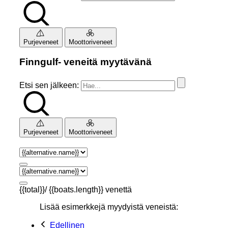
Purjeveneet
Moottoriveneet
Finngulf- veneitä myytävänä
Etsi sen jälkeen:
Purjeveneet
Moottoriveneet
{{total}}/ {{boats.length}} venettä
Lisää esimerkkejä myydyistä veneistä:
Edellinen