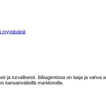
tä myytävänä
sti ja turvallisesti. Båtagentissa on laaja ja vahva
on kansainvälisillä markkinoilla.