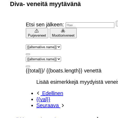
Diva- veneitä myytävänä
Etsi sen jälkeen:
Purjeveneet
Moottoriveneet
{{total}}/ {{boats.length}} venettä
Lisää esimerkkejä myydyistä venei
Edellinen
{{val}}
Seuraava