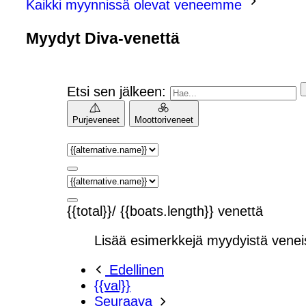
Kaikki myynnissä olevat veneemme
Myydyt Diva-venettä
Etsi sen jälkeen:
Purjeveneet
Moottoriveneet
{{total}}/ {{boats.length}} venettä
Lisää esimerkkejä myydyistä venei
Edellinen
{{val}}
Seuraava