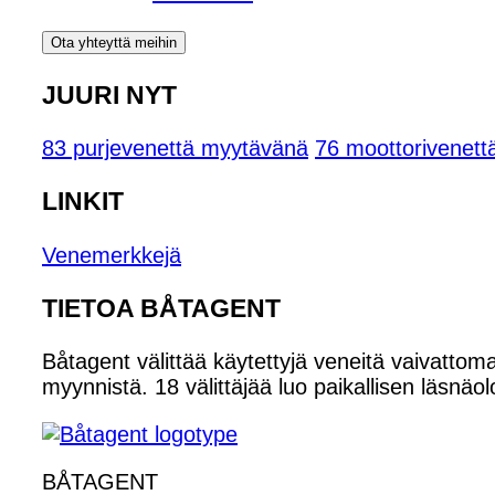
Ota yhteyttä meihin
JUURI NYT
83 purjevenettä myytävänä
76 moottorivenet
LINKIT
Venemerkkejä
TIETOA BÅTAGENT
Båtagent välittää käytettyjä veneitä vaivattoma
myynnistä. 18 välittäjää luo paikallisen läsnäol
BÅTAGENT